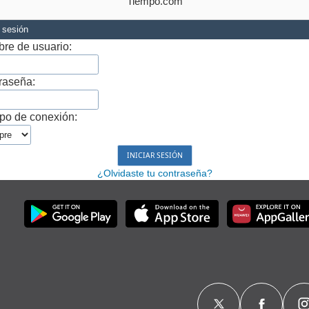
Tiempo.com
r sesión
re de usuario:
raseña:
po de conexión:
¿Olvidaste tu contraseña?