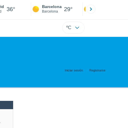
id
Barcelona
Sevilla
36°
29°
38°
d
Barcelona
Sevilla
ºC
Iniciar sesión
Registrarse
e