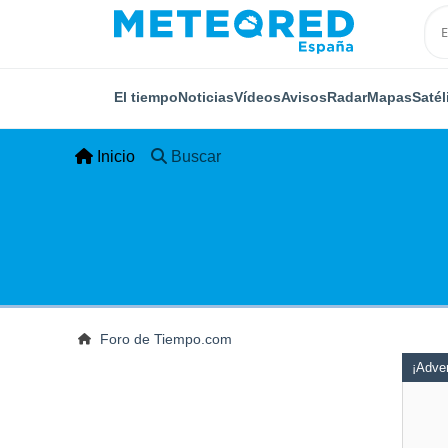
El tiempo
Noticias
Vídeos
Avisos
Radar
Mapas
Satél
Inicio
Buscar
Foro de Tiempo.com
¡Adver