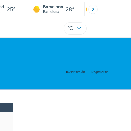
id
Barcelona
Sevilla
25°
28°
25°
d
Barcelona
Sevilla
ºC
Iniciar sesión
Registrarse
e