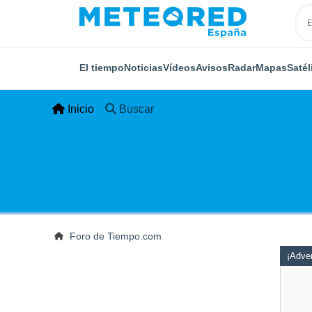
El tiempo
Noticias
Vídeos
Avisos
Radar
Mapas
Satél
Inicio
Buscar
Foro de Tiempo.com
¡Adver