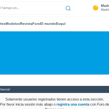
Madr
Madri
ites
Modelos
Revista
Foro
El mundo
Esquí
tencia!
Solamente usuarios registrados tienen acceso a esta sección.
Por favor inicia sesión más abajo o
registra una cuenta
con Foro d