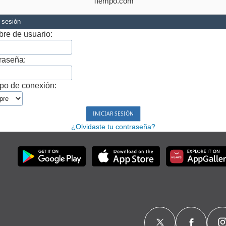
Tiempo.com
r sesión
re de usuario:
raseña:
po de conexión:
¿Olvidaste tu contraseña?