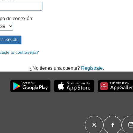
po de conexión:
daste tu contraseña?
¿No tienes una cuenta?
Regístrate
.