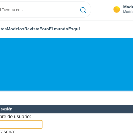
Madr
Madri
ites
Modelos
Revista
Foro
El mundo
Esquí
r sesión
re de usuario:
raseña: