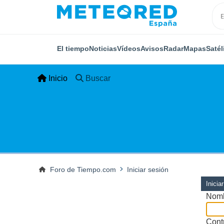
El tiempo
Noticias
Vídeos
Avisos
Radar
Mapas
Satél
Inicio
Buscar
Foro de Tiempo.com
Iniciar sesión
Inicia
Nomb
Cont