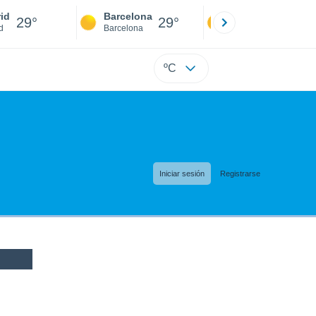
id
Barcelona
Sevilla
29°
29°
30°
d
Barcelona
Sevilla
ºC
Iniciar sesión
Registrarse