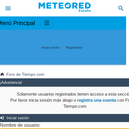
enú Principal
Iniciar sesión
Registrarse
Foro de Tiempo.com
¡Advertencia!
Solamente usuarios registrados tienen acceso a esta secci
Por favor inicia sesión más abajo o
registra una cuenta
con Fo
Tiempo.com
Iniciar sesión
Nombre de usuario: