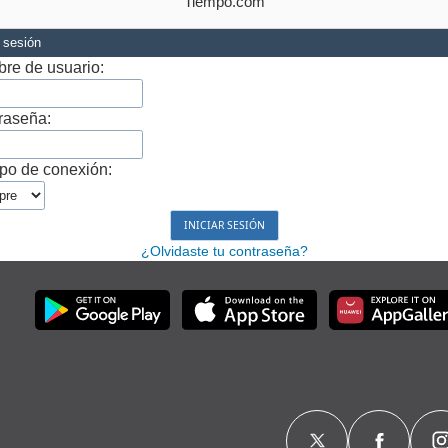
Tiempo.com
r sesión
re de usuario:
raseña:
po de conexión:
¿Olvidaste tu contraseña?