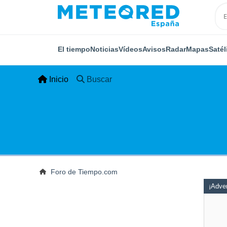
El tiempo
Noticias
Vídeos
Avisos
Radar
Mapas
Satél
Inicio
Buscar
Foro de Tiempo.com
¡Adver