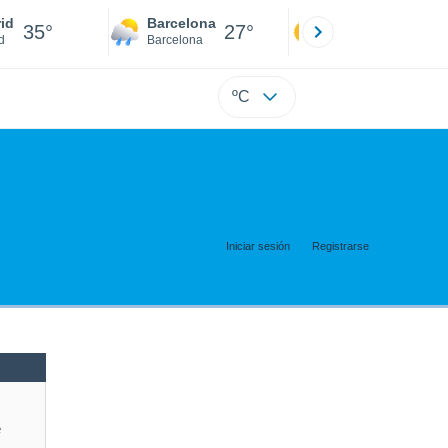
id
Barcelona
Sevilla
35°
27°
36°
d
Barcelona
Sevilla
ºC
Iniciar sesión
Registrarse
e