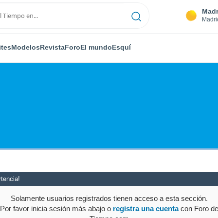
Madr
Madri
ites
Modelos
Revista
Foro
El mundo
Esquí
tencia!
Solamente usuarios registrados tienen acceso a esta sección.
Por favor inicia sesión más abajo o
registra una cuenta
con Foro d