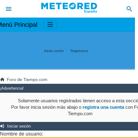
enú Principal
Iniciar sesión
Registrarse
Foro de Tiempo.com
¡Advertencia!
Solamente usuarios registrados tienen acceso a esta secci
Por favor inicia sesión más abajo o
registra una cuenta
con Fo
Tiempo.com
Iniciar sesión
Nombre de usuario: