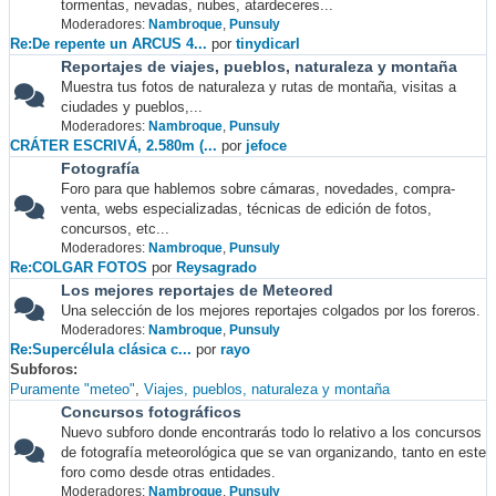
tormentas, nevadas, nubes, atardeceres...
Moderadores:
Nambroque
,
Punsuly
Re:De repente un ARCUS 4...
por
tinydicarl
Reportajes de viajes, pueblos, naturaleza y montaña
Muestra tus fotos de naturaleza y rutas de montaña, visitas a
ciudades y pueblos,...
Moderadores:
Nambroque
,
Punsuly
CRÁTER ESCRIVÁ, 2.580m (...
por
jefoce
Fotografía
Foro para que hablemos sobre cámaras, novedades, compra-
venta, webs especializadas, técnicas de edición de fotos,
concursos, etc...
Moderadores:
Nambroque
,
Punsuly
Re:COLGAR FOTOS
por
Reysagrado
Los mejores reportajes de Meteored
Una selección de los mejores reportajes colgados por los foreros.
Moderadores:
Nambroque
,
Punsuly
Re:Supercélula clásica c...
por
rayo
Subforos
Puramente "meteo"
Viajes, pueblos, naturaleza y montaña
Concursos fotográficos
Nuevo subforo donde encontrarás todo lo relativo a los concursos
de fotografía meteorológica que se van organizando, tanto en este
foro como desde otras entidades.
Moderadores:
Nambroque
,
Punsuly