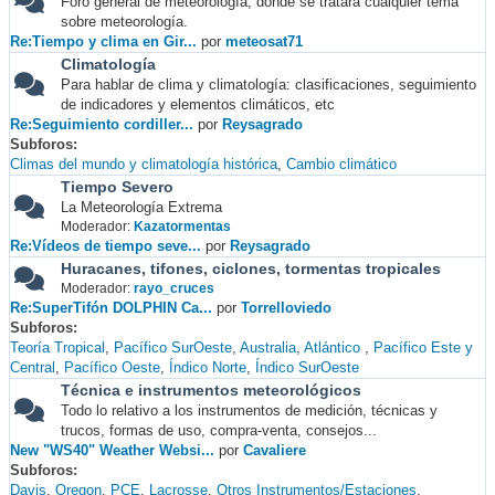
Foro general de meteorología, donde se tratará cualquier tema
sobre meteorología.
Re:Tiempo y clima en Gir...
por
meteosat71
Climatología
Para hablar de clima y climatología: clasificaciones, seguimiento
de indicadores y elementos climáticos, etc
Re:Seguimiento cordiller...
por
Reysagrado
Subforos
Climas del mundo y climatología histórica
Cambio climático
Tiempo Severo
La Meteorología Extrema
Moderador:
Kazatormentas
Re:Vídeos de tiempo seve...
por
Reysagrado
Huracanes, tifones, ciclones, tormentas tropicales
Moderador:
rayo_cruces
Re:SuperTifón DOLPHIN Ca...
por
Torrelloviedo
Subforos
Teoría Tropical
Pacífico SurOeste
Australia
Atlántico
Pacífico Este y
Central
Pacífico Oeste
Índico Norte
Índico SurOeste
Técnica e instrumentos meteorológicos
Todo lo relativo a los instrumentos de medición, técnicas y
trucos, formas de uso, compra-venta, consejos...
New "WS40" Weather Websi...
por
Cavaliere
Subforos
Davis
Oregon
PCE
Lacrosse
Otros Instrumentos/Estaciones