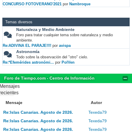
CONCURSO FOTOVERANO'2021
por
Nambroque
Temas diversos
Naturaleza y Medio Ambiente
Foro para tratar cualquier tema sobre naturaleza y medio
ambiente.
Re:ADIVINA EL PARAJE!!!!
por
avispa
Astronomía
Todo sobre la observación del "otro" cielo.
Re:*Efemérides astronómi...
por
PolVen
Foro de Tiempo.com - Centro de Información
Mensajes
recientes
Mensaje
Autor
Re:Islas Canarias. Agosto de 2026.
Texeda79
Re:Islas Canarias. Agosto de 2026.
Texeda79
Re:Islas Canarias. Agosto de 2026.
Texeda79