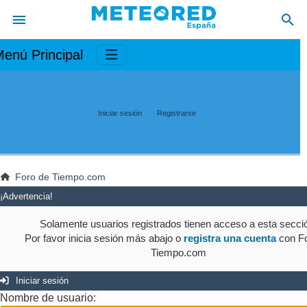
enú Principal
Iniciar sesión
Registrarse
Foro de Tiempo.com
¡Advertencia!
Solamente usuarios registrados tienen acceso a esta secci
Por favor inicia sesión más abajo o
registra una cuenta
con Fo
Tiempo.com
Iniciar sesión
Nombre de usuario: