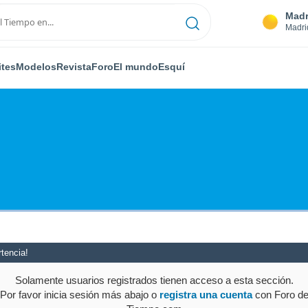
Madr
Madri
ites
Modelos
Revista
Foro
El mundo
Esquí
tencia!
Solamente usuarios registrados tienen acceso a esta sección.
Por favor inicia sesión más abajo o
registra una cuenta
con Foro d