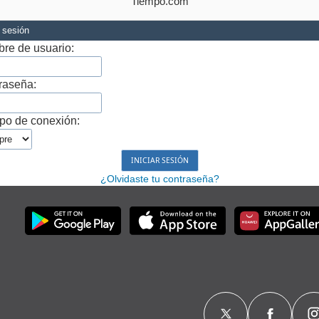
Tiempo.com
r sesión
re de usuario:
raseña:
po de conexión:
¿Olvidaste tu contraseña?