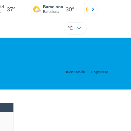
id
Barcelona
Sevilla
37°
30°
40°
d
Barcelona
Sevilla
ºC
Iniciar sesión
Registrarse
e