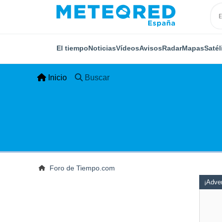
El tiempo
Noticias
Vídeos
Avisos
Radar
Mapas
Satél
Inicio
Buscar
Foro de Tiempo.com
¡Adver