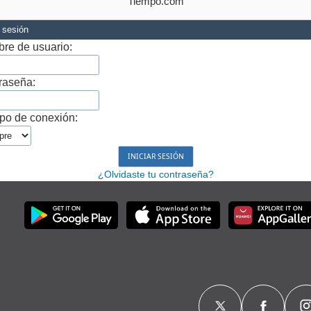
Tiempo.com
r sesión
re de usuario:
raseña:
po de conexión:
¿Olvidaste tu contraseña?