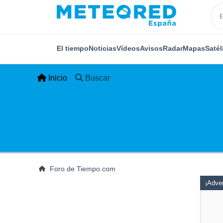
El tiempo
Noticias
Vídeos
Avisos
Radar
Mapas
Satél
Inicio
Buscar
Foro de Tiempo.com
¡Adver