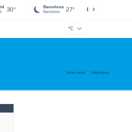
id
Barcelona
Sevilla
30°
27°
27°
d
Barcelona
Sevilla
ºC
Iniciar sesión
Registrarse
e