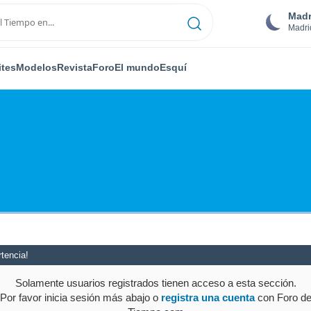
Madr
Madri
ites
Modelos
Revista
Foro
El mundo
Esquí
tencia!
Solamente usuarios registrados tienen acceso a esta sección.
Por favor inicia sesión más abajo o
registra una cuenta
con Foro d