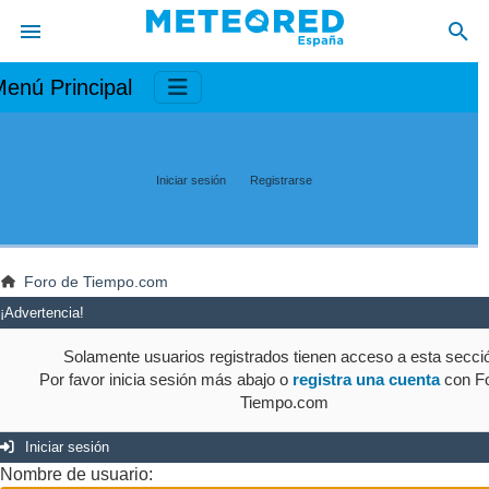
enú Principal
Iniciar sesión
Registrarse
Foro de Tiempo.com
¡Advertencia!
Solamente usuarios registrados tienen acceso a esta secci
Por favor inicia sesión más abajo o
registra una cuenta
con Fo
Tiempo.com
Iniciar sesión
Nombre de usuario: