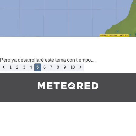
Pero ya desarrollaré este tema con tiempo,...
1
2
3
4
5
6
7
8
9
10