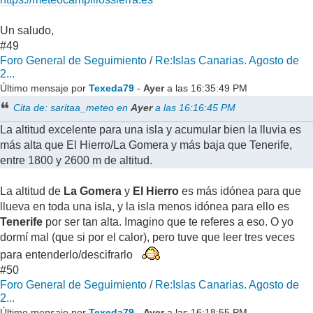
Un saludo,
#49
Foro General de Seguimiento
/
Re:Islas Canarias. Agosto de
2...
Último mensaje por
Texeda79
-
Ayer
a las 16:35:49 PM
Cita de: saritaa_meteo en
Ayer
a las 16:16:45 PM
La altitud excelente para una isla y acumular bien la lluvia es
más alta que El Hierro/La Gomera y más baja que Tenerife,
entre 1800 y 2600 m de altitud.
La altitud de
La Gomera
y
El Hierro
es más idónea para que
llueva en toda una isla, y la isla menos idónea para ello es
Tenerife
por ser tan alta. Imagino que te referes a eso. O yo
dormí mal (que si por el calor), pero tuve que leer tres veces
para entenderlo/descifrarlo
#50
Foro General de Seguimiento
/
Re:Islas Canarias. Agosto de
2...
Último mensaje por
Texeda79
-
Ayer
a las 16:18:55 PM