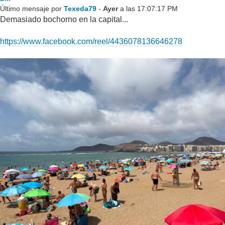
Último mensaje por
Texeda79
-
Ayer
a las 17:07:17 PM
Demasiado bochorno en la capital...
https://www.facebook.com/reel/4436078136646278