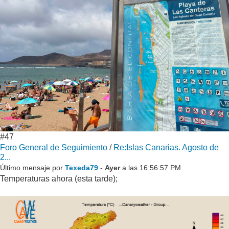
#47
Foro General de Seguimiento
/
Re:Islas Canarias. Agosto de
2...
Último mensaje por
Texeda79
-
Ayer
a las 16:56:57 PM
Temperaturas ahora (esta tarde);