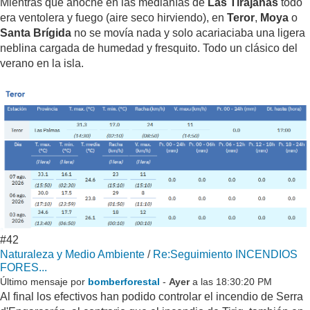
Mientras que anoche en las medianías de
Las Tirajanas
todo
era ventolera y fuego (aire seco hirviendo), en
Teror
,
Moya
o
Santa Brígida
no se movía nada y solo acariaciaba una ligera
neblina cargada de humedad y fresquito. Todo un clásico del
verano en la isla.
#42
Naturaleza y Medio Ambiente
/
Re:Seguimiento INCENDIOS
FORES...
Último mensaje por
bomberforestal
-
Ayer
a las 18:30:20 PM
Al final los efectivos han podido controlar el incendio de Serra