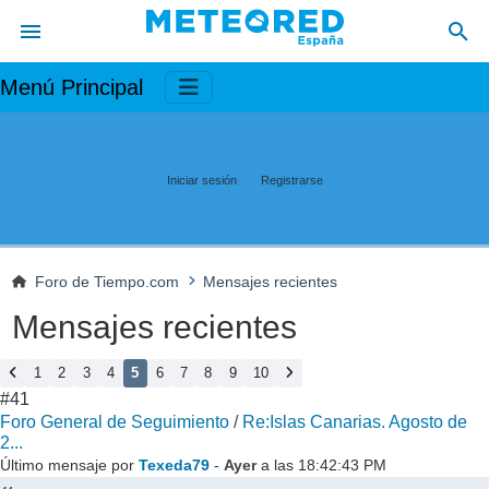
Menú Principal
Iniciar sesión
Registrarse
Foro de Tiempo.com
Mensajes recientes
Mensajes recientes
1
2
3
4
5
6
7
8
9
10
#41
Foro General de Seguimiento
/
Re:Islas Canarias. Agosto de
2...
Último mensaje por
Texeda79
-
Ayer
a las 18:42:43 PM