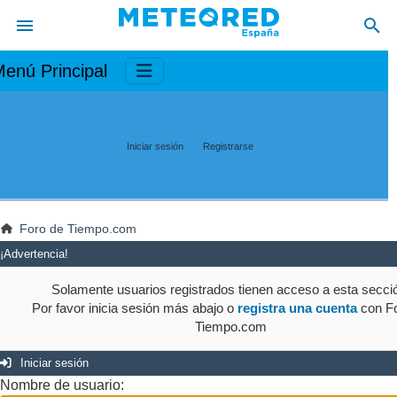
enú Principal
Iniciar sesión
Registrarse
Foro de Tiempo.com
¡Advertencia!
Solamente usuarios registrados tienen acceso a esta secci
Por favor inicia sesión más abajo o
registra una cuenta
con Fo
Tiempo.com
Iniciar sesión
Nombre de usuario: