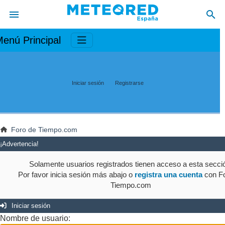
enú Principal
Iniciar sesión
Registrarse
Foro de Tiempo.com
¡Advertencia!
Solamente usuarios registrados tienen acceso a esta secci
Por favor inicia sesión más abajo o
registra una cuenta
con Fo
Tiempo.com
Iniciar sesión
Nombre de usuario: