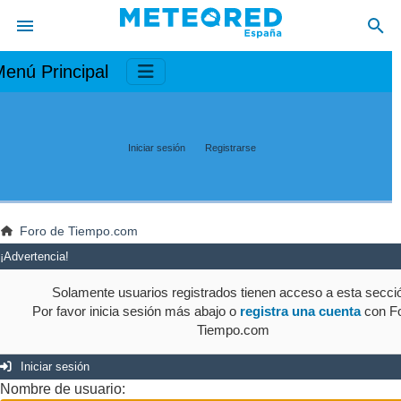
enú Principal
Iniciar sesión
Registrarse
Foro de Tiempo.com
¡Advertencia!
Solamente usuarios registrados tienen acceso a esta secci
Por favor inicia sesión más abajo o
registra una cuenta
con Fo
Tiempo.com
Iniciar sesión
Nombre de usuario: