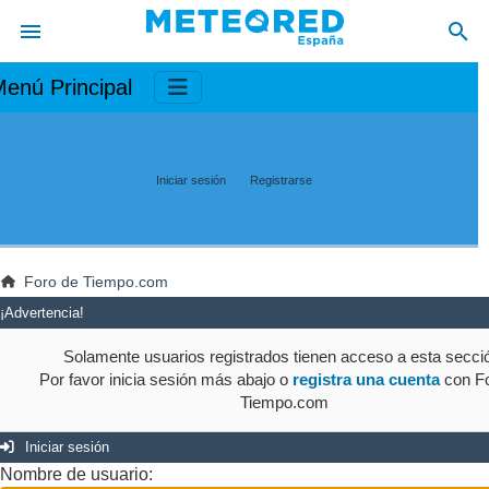
enú Principal
Iniciar sesión
Registrarse
Foro de Tiempo.com
¡Advertencia!
Solamente usuarios registrados tienen acceso a esta secci
Por favor inicia sesión más abajo o
registra una cuenta
con Fo
Tiempo.com
Iniciar sesión
Nombre de usuario: