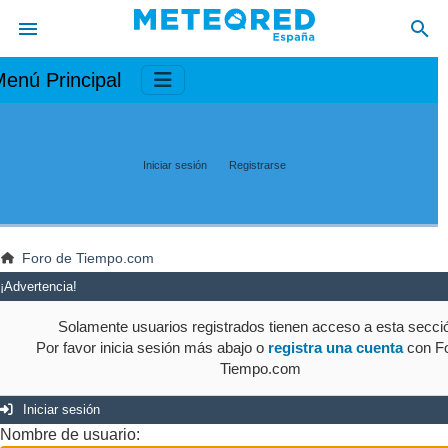
enú Principal
Iniciar sesión
Registrarse
Foro de Tiempo.com
¡Advertencia!
Solamente usuarios registrados tienen acceso a esta secci
Por favor inicia sesión más abajo o
registra una cuenta
con Fo
Tiempo.com
Iniciar sesión
Nombre de usuario: