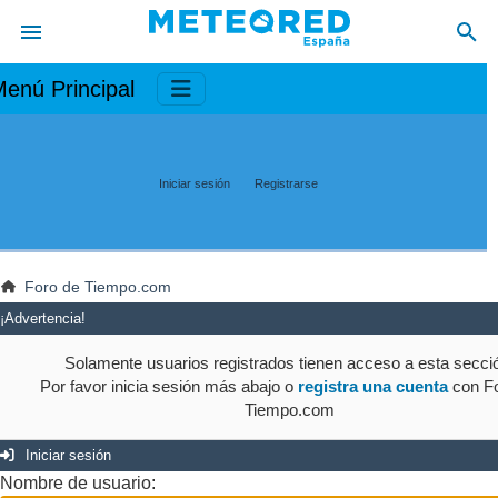
enú Principal
Iniciar sesión
Registrarse
Foro de Tiempo.com
¡Advertencia!
Solamente usuarios registrados tienen acceso a esta secci
Por favor inicia sesión más abajo o
registra una cuenta
con Fo
Tiempo.com
Iniciar sesión
Nombre de usuario: