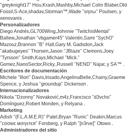
"greyknight17" Hou,Krash,Mashby,Michael Colin Blaber,Old
Fossil,S-Ace,shadav,Storman™,Wade "sησω" Poulsen, y
xenovanis .
Personalizadores
Diego Andrés,GL700Wing,Johnnie "TwitchisMental"
Ballew,Jonathan "vbgamer45" Valentin,Sami "SychO"
Mazouz,Brannon "B" Hall,Gary M. Gadsdon,Jack
"akabugeyes" Thorsen,Jason "JBlaze" Clemons,Joey
"Tyrsson" Smith,Kays,Michael "Mick."
Gomez,NanoSector,Ricky.,Russell "NEND" Najar, y SA™ .
Escritores de documentación
Michele "Illori" Davis,Irisado,AngelinaBelle,Chainy,Graeme
Spence, y Joshua "groundup" Dickerson .
Internacionalizadores
Nikola "Dzonny" Novaković,m4z,Francisco "d3vcho"
Domínguez,Robert Monden, y Relyana .
Marketing
Adish "(F.L.A.M.E.R)" Patel,Bryan "Runic" Deakin,Marcus
"cσσкιє мσηѕтєя" Forsberg, y Ralph "[n3rve]" Otowo .
Administradores del sitio