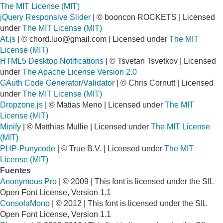
The MIT License (MIT)
jQuery Responsive Slider
| © booncon ROCKETS | Licensed
under
The MIT License (MIT)
At.js
| ©
chord.luo@gmail.com
| Licensed under
The MIT
License (MIT)
HTML5 Desktop Notifications
| © Tsvetan Tsvetkov | Licensed
under
The Apache License Version 2.0
GAuth Code Generator/Validator
| © Chris Cornutt | Licensed
under
The MIT License (MIT)
Dropzone.js
| © Matias Meno | Licensed under
The MIT
License (MIT)
Minify
| © Matthias Mullie | Licensed under
The MIT License
(MIT)
PHP-Punycode
| © True B.V. | Licensed under
The MIT
License (MIT)
Fuentes
Anonymous Pro
| © 2009 | This font is licensed under the SIL
Open Font License, Version 1.1
ConsolaMono
| © 2012 | This font is licensed under the SIL
Open Font License, Version 1.1