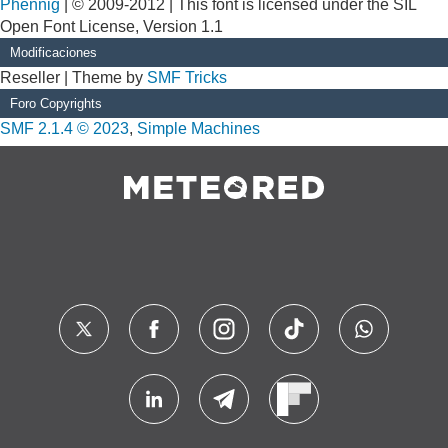
Phennig
| © 2009-2012 | This font is licensed under the SIL
Open Font License, Version 1.1
Modificaciones
Reseller | Theme by
SMF Tricks
Foro Copyrights
SMF 2.1.4 © 2023
,
Simple Machines