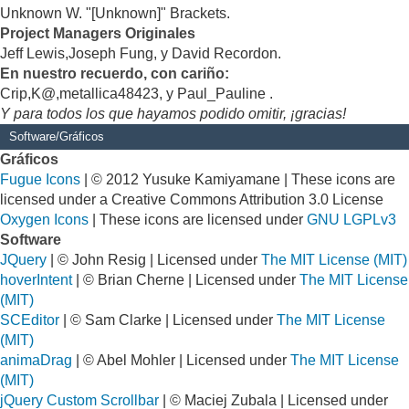
Unknown W. "[Unknown]" Brackets.
Project Managers Originales
Jeff Lewis,Joseph Fung, y David Recordon.
En nuestro recuerdo, con cariño:
Crip,K@,metallica48423, y Paul_Pauline .
Y para todos los que hayamos podido omitir, ¡gracias!
Software/Gráficos
Gráficos
Fugue Icons
| © 2012 Yusuke Kamiyamane | These icons are
licensed under a Creative Commons Attribution 3.0 License
Oxygen Icons
| These icons are licensed under
GNU LGPLv3
Software
JQuery
| © John Resig | Licensed under
The MIT License (MIT)
hoverIntent
| © Brian Cherne | Licensed under
The MIT License
(MIT)
SCEditor
| © Sam Clarke | Licensed under
The MIT License
(MIT)
animaDrag
| © Abel Mohler | Licensed under
The MIT License
(MIT)
jQuery Custom Scrollbar
| © Maciej Zubala | Licensed under