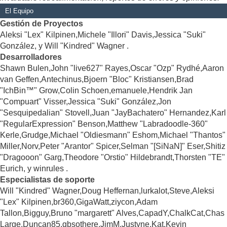
El Equipo
Gestión de Proyectos
Aleksi "Lex" Kilpinen,Michele "Illori" Davis,Jessica "Suki"
González, y Will "Kindred" Wagner .
Desarrolladores
Shawn Bulen,John "live627" Rayes,Oscar "Ozp" Rydhé,Aaron
van Geffen,Antechinus,Bjoern "Bloc" Kristiansen,Brad
"IchBin™" Grow,Colin Schoen,emanuele,Hendrik Jan
"Compuart" Visser,Jessica "Suki" González,Jon
"Sesquipedalian" Stovell,Juan "JayBachatero" Hernandez,Karl
"RegularExpression" Benson,Matthew "Labradoodle-360"
Kerle,Grudge,Michael "Oldiesmann" Eshom,Michael "Thantos"
Miller,Norv,Peter "Arantor" Spicer,Selman "[SiNaN]" Eser,Shitiz
"Dragooon" Garg,Theodore "Orstio" Hildebrandt,Thorsten "TE"
Eurich, y winrules .
Especialistas de soporte
Will "Kindred" Wagner,Doug Heffernan,lurkalot,Steve,Aleksi
"Lex" Kilpinen,br360,GigaWatt,ziycon,Adam
Tallon,Bigguy,Bruno "margarett" Alves,CapadY,ChalkCat,Chas
Large,Duncan85,gbsothere,JimM,Justyne,Kat,Kevin