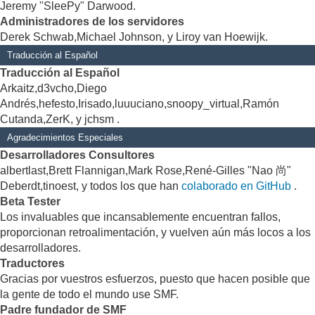
Jeremy "SleePy" Darwood.
Administradores de los servidores
Derek Schwab,Michael Johnson, y Liroy van Hoewijk.
Traducción al Español
Traducción al Español
Arkaitz,d3vcho,Diego
Andrés,hefesto,Irisado,luuuciano,snoopy_virtual,Ramón
Cutanda,ZerK, y jchsm .
Agradecimientos Especiales
Desarrolladores Consultores
albertlast,Brett Flannigan,Mark Rose,René-Gilles "Nao 尚"
Deberdt,tinoest, y todos los que han
colaborado en GitHub
.
Beta Tester
Los invaluables que incansablemente encuentran fallos,
proporcionan retroalimentación, y vuelven aún más locos a los
desarrolladores.
Traductores
Gracias por vuestros esfuerzos, puesto que hacen posible que
la gente de todo el mundo use SMF.
Padre fundador de SMF