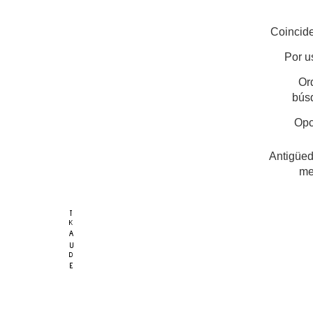
Coincide
Por u
Or
bús
Opc
Antigüed
me