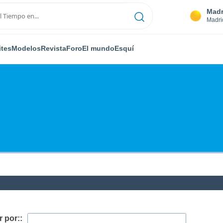
Madr
Madri
ites
Modelos
Revista
Foro
El mundo
Esquí
 por::