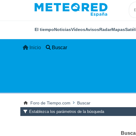
El tiempo
Noticias
Vídeos
Avisos
Radar
Mapas
Satél
Inicio
Buscar
Foro de Tiempo.com
Buscar
Establezca los parámetros de la búsqueda
Buscar