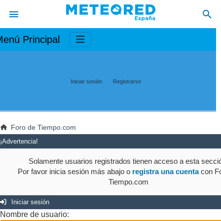
enú Principal
Iniciar sesión
Registrarse
Foro de Tiempo.com
¡Advertencia!
Solamente usuarios registrados tienen acceso a esta secci
Por favor inicia sesión más abajo o
registra una cuenta
con Fo
Tiempo.com
Iniciar sesión
Nombre de usuario: