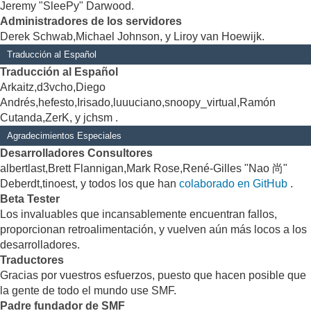
Jeremy "SleePy" Darwood.
Administradores de los servidores
Derek Schwab,Michael Johnson, y Liroy van Hoewijk.
Traducción al Español
Traducción al Español
Arkaitz,d3vcho,Diego
Andrés,hefesto,Irisado,luuuciano,snoopy_virtual,Ramón
Cutanda,ZerK, y jchsm .
Agradecimientos Especiales
Desarrolladores Consultores
albertlast,Brett Flannigan,Mark Rose,René-Gilles "Nao 尚"
Deberdt,tinoest, y todos los que han
colaborado en GitHub
.
Beta Tester
Los invaluables que incansablemente encuentran fallos,
proporcionan retroalimentación, y vuelven aún más locos a los
desarrolladores.
Traductores
Gracias por vuestros esfuerzos, puesto que hacen posible que
la gente de todo el mundo use SMF.
Padre fundador de SMF