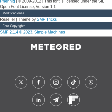
Phennig
| © 2009-2012 | This font is licensed under the SIL
Open Font License, Version 1.1
Modificaciones
Reseller | Theme by
SMF Tricks
Foro Copyrights
SMF 2.1.4 © 2023
,
Simple Machines