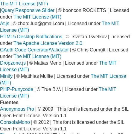
The MIT License (MIT)
jQuery Responsive Slider
| © booncon ROCKETS | Licensed
under
The MIT License (MIT)
At.js
| ©
chord.luo@gmail.com
| Licensed under
The MIT
License (MIT)
HTML5 Desktop Notifications
| © Tsvetan Tsvetkov | Licensed
under
The Apache License Version 2.0
GAuth Code Generator/Validator
| © Chris Cornutt | Licensed
under
The MIT License (MIT)
Dropzone.js
| © Matias Meno | Licensed under
The MIT
License (MIT)
Minify
| © Matthias Mullie | Licensed under
The MIT License
(MIT)
PHP-Punycode
| © True B.V. | Licensed under
The MIT
License (MIT)
Fuentes
Anonymous Pro
| © 2009 | This font is licensed under the SIL
Open Font License, Version 1.1
ConsolaMono
| © 2012 | This font is licensed under the SIL
Open Font License, Version 1.1