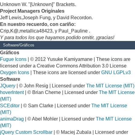
Unknown W. "[Unknown]" Brackets.
Project Managers Originales
Jeff Lewis,Joseph Fung, y David Recordon.
En nuestro recuerdo, con cariño:
Crip,K@,metallica48423, y Paul_Pauline .
Y para todos los que hayamos podido omitir, ¡gracias!
Software/Gráficos
Gráficos
Fugue Icons
| © 2012 Yusuke Kamiyamane | These icons are
licensed under a Creative Commons Attribution 3.0 License
Oxygen Icons
| These icons are licensed under
GNU LGPLv3
Software
JQuery
| © John Resig | Licensed under
The MIT License (MIT)
hoverIntent
| © Brian Cherne | Licensed under
The MIT License
(MIT)
SCEditor
| © Sam Clarke | Licensed under
The MIT License
(MIT)
animaDrag
| © Abel Mohler | Licensed under
The MIT License
(MIT)
jQuery Custom Scrollbar
| © Maciej Zubala | Licensed under