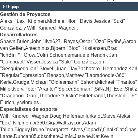
El Equipo
Gestión de Proyectos
Aleksi "Lex" Kilpinen,Michele "Illori" Davis,Jessica "Suki"
González, y Will "Kindred" Wagner .
Desarrolladores
Shawn Bulen,John "live627" Rayes,Oscar "Ozp" Rydhé,Aaron
van Geffen,Antechinus,Bjoern "Bloc" Kristiansen,Brad
"IchBin™" Grow,Colin Schoen,emanuele,Hendrik Jan
"Compuart" Visser,Jessica "Suki" González,Jon
"Sesquipedalian" Stovell,Juan "JayBachatero" Hernandez,Karl
"RegularExpression" Benson,Matthew "Labradoodle-360"
Kerle,Grudge,Michael "Oldiesmann" Eshom,Michael "Thantos"
Miller,Norv,Peter "Arantor" Spicer,Selman "[SiNaN]" Eser,Shitiz
"Dragooon" Garg,Theodore "Orstio" Hildebrandt,Thorsten "TE"
Eurich, y winrules .
Especialistas de soporte
Will "Kindred" Wagner,Doug Heffernan,lurkalot,Steve,Aleksi
"Lex" Kilpinen,br360,GigaWatt,ziycon,Adam
Tallon,Bigguy,Bruno "margarett" Alves,CapadY,ChalkCat,Chas
Large,Duncan85,gbsothere,JimM,Justyne,Kat,Kevin