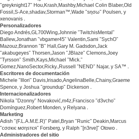
"greyknight17" Hou,Krash,Mashby,Michael Colin Blaber,Old
Fossil,S-Ace,shadav,Storman™,Wade "sησω" Poulsen, y
xenovanis .
Personalizadores
Diego Andrés,GL700Wing,Johnnie "TwitchisMental"
Ballew,Jonathan "vbgamer45" Valentin,Sami "SychO"
Mazouz,Brannon "B" Hall,Gary M. Gadsdon,Jack
"akabugeyes" Thorsen,Jason "JBlaze" Clemons,Joey
"Tyrsson" Smith,Kays,Michael "Mick."
Gomez,NanoSector,Ricky.,Russell "NEND" Najar, y SA™ .
Escritores de documentación
Michele "Illori" Davis,Irisado,AngelinaBelle,Chainy,Graeme
Spence, y Joshua "groundup" Dickerson .
Internacionalizadores
Nikola "Dzonny" Novaković,m4z,Francisco "d3vcho"
Domínguez,Robert Monden, y Relyana .
Marketing
Adish "(F.L.A.M.E.R)" Patel,Bryan "Runic" Deakin,Marcus
"cσσкιє мσηѕтєя" Forsberg, y Ralph "[n3rve]" Otowo .
Administradores del sitio