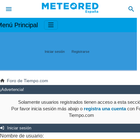
enú Principal
Iniciar sesión
Registrarse
Foro de Tiempo.com
¡Advertencia!
Solamente usuarios registrados tienen acceso a esta secci
Por favor inicia sesión más abajo o
registra una cuenta
con Fo
Tiempo.com
Iniciar sesión
Nombre de usuario: