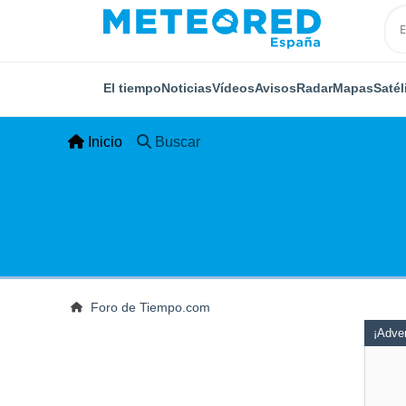
El tiempo
Noticias
Vídeos
Avisos
Radar
Mapas
Satél
Inicio
Buscar
Foro de Tiempo.com
¡Adver