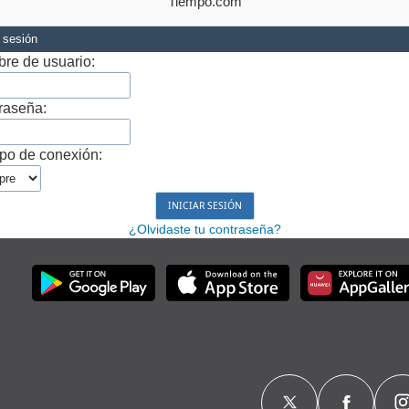
Tiempo.com
r sesión
re de usuario:
raseña:
po de conexión:
¿Olvidaste tu contraseña?