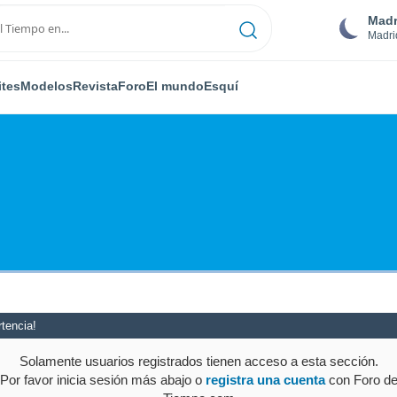
Madr
Madri
ites
Modelos
Revista
Foro
El mundo
Esquí
tencia!
Solamente usuarios registrados tienen acceso a esta sección.
Por favor inicia sesión más abajo o
registra una cuenta
con Foro d