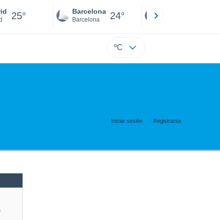
id
Barcelona
Sevilla
25°
24°
25°
d
Barcelona
Sevilla
ºC
Iniciar sesión
Registrarse
e