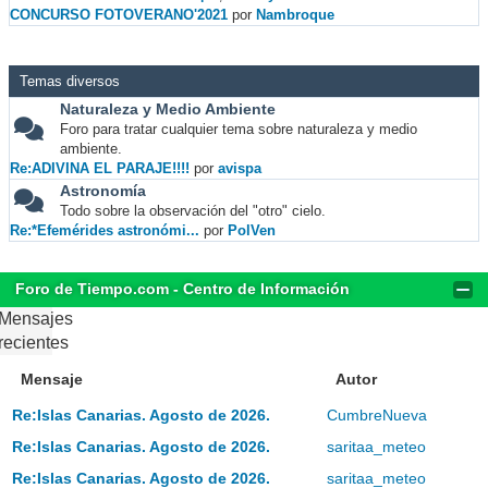
CONCURSO FOTOVERANO'2021
por
Nambroque
Temas diversos
Naturaleza y Medio Ambiente
Foro para tratar cualquier tema sobre naturaleza y medio
ambiente.
Re:ADIVINA EL PARAJE!!!!
por
avispa
Astronomía
Todo sobre la observación del "otro" cielo.
Re:*Efemérides astronómi...
por
PolVen
Foro de Tiempo.com - Centro de Información
Mensajes
recientes
Mensaje
Autor
Re:Islas Canarias. Agosto de 2026.
CumbreNueva
Re:Islas Canarias. Agosto de 2026.
saritaa_meteo
Re:Islas Canarias. Agosto de 2026.
saritaa_meteo