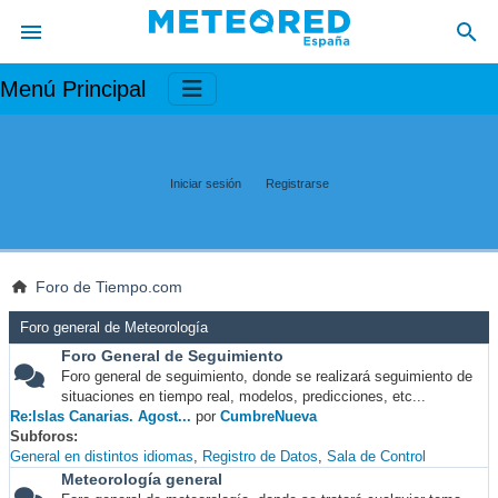
Menú Principal
Iniciar sesión
Registrarse
Foro de Tiempo.com
Foro general de Meteorología
Foro General de Seguimiento
Foro general de seguimiento, donde se realizará seguimiento de
situaciones en tiempo real, modelos, predicciones, etc...
Re:Islas Canarias. Agost...
por
CumbreNueva
Subforos
General en distintos idiomas
Registro de Datos
Sala de Control
Meteorología general