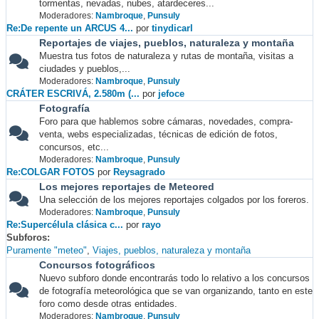
tormentas, nevadas, nubes, atardeceres...
Moderadores:
Nambroque
,
Punsuly
Re:De repente un ARCUS 4...
por
tinydicarl
Reportajes de viajes, pueblos, naturaleza y montaña
Muestra tus fotos de naturaleza y rutas de montaña, visitas a
ciudades y pueblos,...
Moderadores:
Nambroque
,
Punsuly
CRÁTER ESCRIVÁ, 2.580m (...
por
jefoce
Fotografía
Foro para que hablemos sobre cámaras, novedades, compra-
venta, webs especializadas, técnicas de edición de fotos,
concursos, etc...
Moderadores:
Nambroque
,
Punsuly
Re:COLGAR FOTOS
por
Reysagrado
Los mejores reportajes de Meteored
Una selección de los mejores reportajes colgados por los foreros.
Moderadores:
Nambroque
,
Punsuly
Re:Supercélula clásica c...
por
rayo
Subforos
Puramente "meteo"
Viajes, pueblos, naturaleza y montaña
Concursos fotográficos
Nuevo subforo donde encontrarás todo lo relativo a los concursos
de fotografía meteorológica que se van organizando, tanto en este
foro como desde otras entidades.
Moderadores:
Nambroque
,
Punsuly