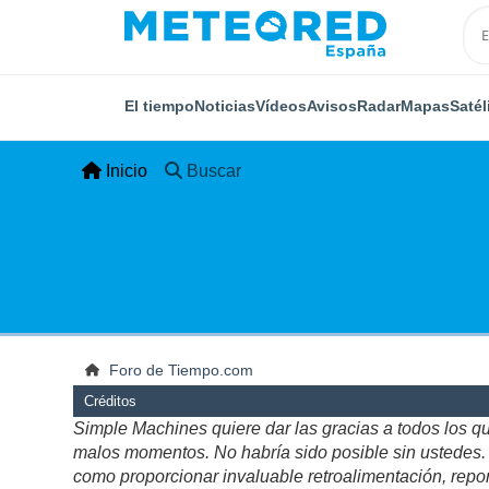
El tiempo
Noticias
Vídeos
Avisos
Radar
Mapas
Satél
Inicio
Buscar
Foro de Tiempo.com
Créditos
Simple Machines quiere dar las gracias a todos los q
malos momentos. No habría sido posible sin ustedes. Es
como proporcionar invaluable retroalimentación, repor