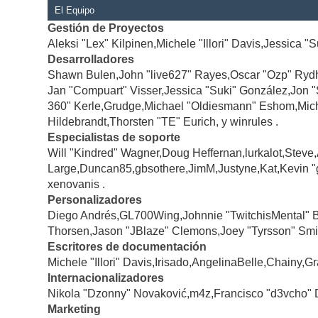
El Equipo
Gestión de Proyectos
Aleksi "Lex" Kilpinen,Michele "Illori" Davis,Jessica "
Desarrolladores
Shawn Bulen,John "live627" Rayes,Oscar "Ozp" Rydh
Jan "Compuart" Visser,Jessica "Suki" González,Jon 
360" Kerle,Grudge,Michael "Oldiesmann" Eshom,Michae
Hildebrandt,Thorsten "TE" Eurich, y winrules .
Especialistas de soporte
Will "Kindred" Wagner,Doug Heffernan,lurkalot,Steve
Large,Duncan85,gbsothere,JimM,Justyne,Kat,Kevin "
xenovanis .
Personalizadores
Diego Andrés,GL700Wing,Johnnie "TwitchisMental" 
Thorsen,Jason "JBlaze" Clemons,Joey "Tyrsson" Smi
Escritores de documentación
Michele "Illori" Davis,Irisado,AngelinaBelle,Chainy
Internacionalizadores
Nikola "Dzonny" Novaković,m4z,Francisco "d3vcho" 
Marketing