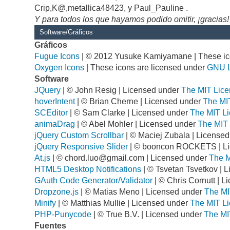
Crip,K@,metallica48423, y Paul_Pauline .
Y para todos los que hayamos podido omitir, ¡gracias!
Software/Gráficos
Gráficos
Fugue Icons
| © 2012 Yusuke Kamiyamane | These ico
Oxygen Icons
| These icons are licensed under
GNU 
Software
JQuery
| © John Resig | Licensed under
The MIT Lice
hoverIntent
| © Brian Cherne | Licensed under
The MI
SCEditor
| © Sam Clarke | Licensed under
The MIT Li
animaDrag
| © Abel Mohler | Licensed under
The MIT 
jQuery Custom Scrollbar
| © Maciej Zubala | License
jQuery Responsive Slider
| © booncon ROCKETS | L
At.js
| ©
chord.luo@gmail.com
| Licensed under
The M
HTML5 Desktop Notifications
| © Tsvetan Tsvetkov | 
GAuth Code Generator/Validator
| © Chris Cornutt | 
Dropzone.js
| © Matias Meno | Licensed under
The MI
Minify
| © Matthias Mullie | Licensed under
The MIT Li
PHP-Punycode
| © True B.V. | Licensed under
The MI
Fuentes