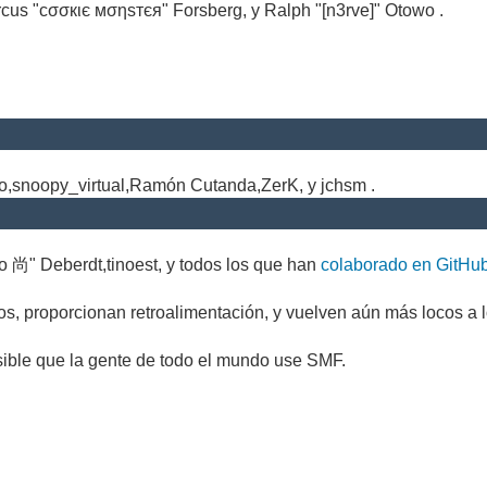
cus "cσσкιє мσηѕтєя" Forsberg, y Ralph "[n3rve]" Otowo .
.
no,snoopy_virtual,Ramón Cutanda,ZerK, y jchsm .
o 尚" Deberdt,tinoest, y todos los que han
colaborado en GitHu
s, proporcionan retroalimentación, y vuelven aún más locos a l
sible que la gente de todo el mundo use SMF.