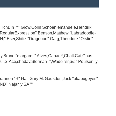
ad "IchBin™" Grow,Colin Schoen,emanuele,Hendrik
 "RegularExpression" Benson,Matthew "Labradoodle-
N]" Eser,Shitiz "Dragooon" Garg,Theodore "Orstio"
guy,Bruno "margarett" Alves,CapadY,ChalkCat,Chas
ssil,S-Ace,shadav,Storman™,Wade "sησω" Poulsen, y
rannon "B" Hall,Gary M. Gadsdon,Jack "akabugeyes"
ND" Najar, y SA™ .