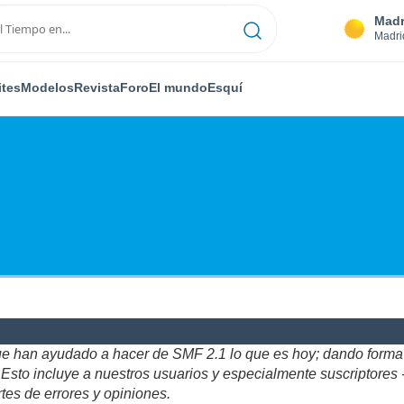
Madr
Madri
ites
Modelos
Revista
Foro
El mundo
Esquí
ue han ayudado a hacer de SMF 2.1 lo que es hoy; dando forma y
to incluye a nuestros usuarios y especialmente suscriptores - gr
tes de errores y opiniones.