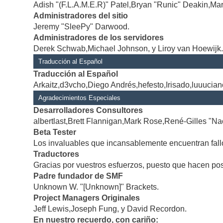
Adish "(F.L.A.M.E.R)" Patel,Bryan "Runic" Deakin,Mar
Administradores del sitio
Jeremy "SleePy" Darwood.
Administradores de los servidores
Derek Schwab,Michael Johnson, y Liroy van Hoewijk
Traducción al Español
Traducción al Español
Arkaitz,d3vcho,Diego Andrés,hefesto,Irisado,luuucia
Agradecimientos Especiales
Desarrolladores Consultores
albertlast,Brett Flannigan,Mark Rose,René-Gilles "Na
Beta Tester
Los invaluables que incansablemente encuentran fallo
Traductores
Gracias por vuestros esfuerzos, puesto que hacen po
Padre fundador de SMF
Unknown W. "[Unknown]" Brackets.
Project Managers Originales
Jeff Lewis,Joseph Fung, y David Recordon.
En nuestro recuerdo, con cariño: