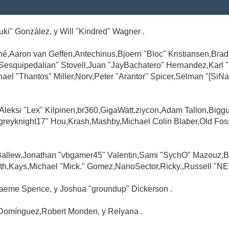
Suki" González, y Will "Kindred" Wagner .
é,Aaron van Geffen,Antechinus,Bjoern "Bloc" Kristiansen,Br
"Sesquipedalian" Stovell,Juan "JayBachatero" Hernandez,Karl
l "Thantos" Miller,Norv,Peter "Arantor" Spicer,Selman "[SiNa
,Aleksi "Lex" Kilpinen,br360,GigaWatt,ziycon,Adam Tallon,Big
greyknight17" Hou,Krash,Mashby,Michael Colin Blaber,Old Fo
Ballew,Jonathan "vbgamer45" Valentin,Sami "SychO" Mazouz,B
th,Kays,Michael "Mick." Gomez,NanoSector,Ricky.,Russell "NE
,Graeme Spence, y Joshua "groundup" Dickerson .
Domínguez,Robert Monden, y Relyana .