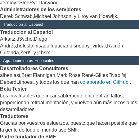
Jeremy "SleePy" Darwood.
Administradores de los servidores
Derek Schwab,Michael Johnson, y Liroy van Hoewijk.
Traducción al Español
Traducción al Español
Arkaitz,d3vcho,Diego
Andrés,hefesto,Irisado,luuuciano,snoopy_virtual,Ramón
Cutanda,ZerK, y jchsm .
Agradecimientos Especiales
Desarrolladores Consultores
albertlast,Brett Flannigan,Mark Rose,René-Gilles "Nao 尚"
Deberdt,tinoest, y todos los que han
colaborado en GitHub
.
Beta Tester
Los invaluables que incansablemente encuentran fallos,
proporcionan retroalimentación, y vuelven aún más locos a los
desarrolladores.
Traductores
Gracias por vuestros esfuerzos, puesto que hacen posible que
la gente de todo el mundo use SMF.
Padre fundador de SMF