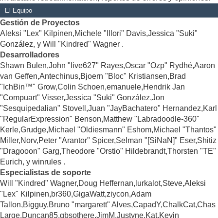
El Equipo
Gestión de Proyectos
Aleksi "Lex" Kilpinen,Michele "Illori" Davis,Jessica "Suki"
González, y Will "Kindred" Wagner .
Desarrolladores
Shawn Bulen,John "live627" Rayes,Oscar "Ozp" Rydhé,Aaron
van Geffen,Antechinus,Bjoern "Bloc" Kristiansen,Brad
"IchBin™" Grow,Colin Schoen,emanuele,Hendrik Jan
"Compuart" Visser,Jessica "Suki" González,Jon
"Sesquipedalian" Stovell,Juan "JayBachatero" Hernandez,Karl
"RegularExpression" Benson,Matthew "Labradoodle-360"
Kerle,Grudge,Michael "Oldiesmann" Eshom,Michael "Thantos"
Miller,Norv,Peter "Arantor" Spicer,Selman "[SiNaN]" Eser,Shitiz
"Dragooon" Garg,Theodore "Orstio" Hildebrandt,Thorsten "TE"
Eurich, y winrules .
Especialistas de soporte
Will "Kindred" Wagner,Doug Heffernan,lurkalot,Steve,Aleksi
"Lex" Kilpinen,br360,GigaWatt,ziycon,Adam
Tallon,Bigguy,Bruno "margarett" Alves,CapadY,ChalkCat,Chas
Large,Duncan85,gbsothere,JimM,Justyne,Kat,Kevin