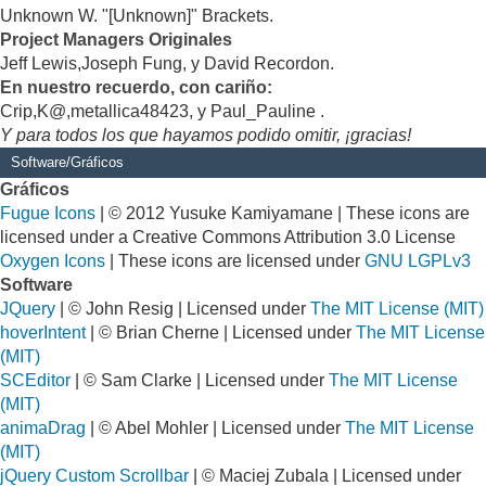
Unknown W. "[Unknown]" Brackets.
Project Managers Originales
Jeff Lewis,Joseph Fung, y David Recordon.
En nuestro recuerdo, con cariño:
Crip,K@,metallica48423, y Paul_Pauline .
Y para todos los que hayamos podido omitir, ¡gracias!
Software/Gráficos
Gráficos
Fugue Icons
| © 2012 Yusuke Kamiyamane | These icons are
licensed under a Creative Commons Attribution 3.0 License
Oxygen Icons
| These icons are licensed under
GNU LGPLv3
Software
JQuery
| © John Resig | Licensed under
The MIT License (MIT)
hoverIntent
| © Brian Cherne | Licensed under
The MIT License
(MIT)
SCEditor
| © Sam Clarke | Licensed under
The MIT License
(MIT)
animaDrag
| © Abel Mohler | Licensed under
The MIT License
(MIT)
jQuery Custom Scrollbar
| © Maciej Zubala | Licensed under