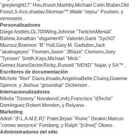
"greyknight17" Hou,Krash,Mashby,Michael Colin Blaber,Old
Fossil,S-Ace,shadav,Storman™,Wade "sησω" Poulsen, y
xenovanis .
Personalizadores
Diego Andrés,GL700Wing,Johnnie "TwitchisMental"
Ballew,Jonathan "vbgamer45" Valentin,Sami "SychO"
Mazouz,Brannon "B" Hall,Gary M. Gadsdon,Jack
"akabugeyes" Thorsen,Jason "JBlaze" Clemons,Joey
"Tyrsson" Smith,Kays,Michael "Mick."
Gomez,NanoSector,Ricky.,Russell "NEND" Najar, y SA™ .
Escritores de documentación
Michele "Illori" Davis,Irisado,AngelinaBelle,Chainy,Graeme
Spence, y Joshua "groundup" Dickerson .
Internacionalizadores
Nikola "Dzonny" Novaković,m4z,Francisco "d3vcho"
Domínguez,Robert Monden, y Relyana .
Marketing
Adish "(F.L.A.M.E.R)" Patel,Bryan "Runic" Deakin,Marcus
"cσσкιє мσηѕтєя" Forsberg, y Ralph "[n3rve]" Otowo .
Administradores del sitio