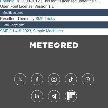
Phennig
| © 2009-2012 | This font is licensed under the SIL
Open Font License, Version 1.1
Modificaciones
Reseller | Theme by
SMF Tricks
Foro Copyrights
SMF 2.1.4 © 2023
,
Simple Machines