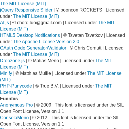
The MIT License (MIT)
jQuery Responsive Slider
| © booncon ROCKETS | Licensed
under
The MIT License (MIT)
At.js
| ©
chord.luo@gmail.com
| Licensed under
The MIT
License (MIT)
HTML5 Desktop Notifications
| © Tsvetan Tsvetkov | Licensed
under
The Apache License Version 2.0
GAuth Code Generator/Validator
| © Chris Cornutt | Licensed
under
The MIT License (MIT)
Dropzone.js
| © Matias Meno | Licensed under
The MIT
License (MIT)
Minify
| © Matthias Mullie | Licensed under
The MIT License
(MIT)
PHP-Punycode
| © True B.V. | Licensed under
The MIT
License (MIT)
Fuentes
Anonymous Pro
| © 2009 | This font is licensed under the SIL
Open Font License, Version 1.1
ConsolaMono
| © 2012 | This font is licensed under the SIL
Open Font License, Version 1.1