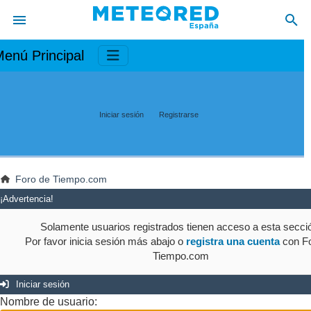
enú Principal
Iniciar sesión
Registrarse
Foro de Tiempo.com
¡Advertencia!
Solamente usuarios registrados tienen acceso a esta secci
Por favor inicia sesión más abajo o
registra una cuenta
con Fo
Tiempo.com
Iniciar sesión
Nombre de usuario: