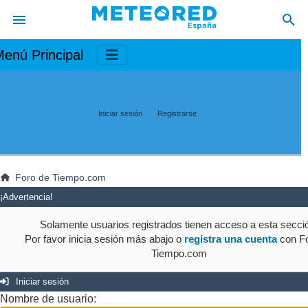
enú Principal
Iniciar sesión
Registrarse
Foro de Tiempo.com
¡Advertencia!
Solamente usuarios registrados tienen acceso a esta secci
Por favor inicia sesión más abajo o
registra una cuenta
con Fo
Tiempo.com
Iniciar sesión
Nombre de usuario: