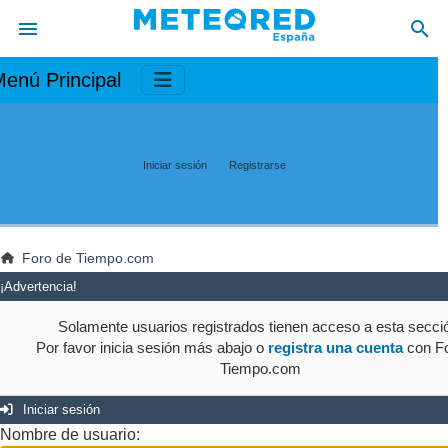
enú Principal
Iniciar sesión
Registrarse
Foro de Tiempo.com
¡Advertencia!
Solamente usuarios registrados tienen acceso a esta secci
Por favor inicia sesión más abajo o
registra una cuenta
con Fo
Tiempo.com
Iniciar sesión
Nombre de usuario: