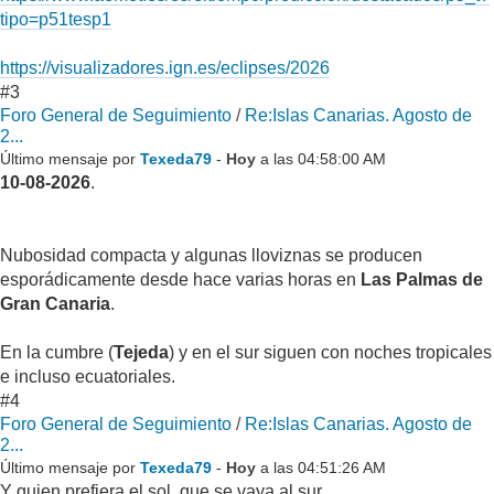
tipo=p51tesp1
https://visualizadores.ign.es/eclipses/2026
#3
Foro General de Seguimiento
/
Re:Islas Canarias. Agosto de
2...
Último mensaje por
Texeda79
-
Hoy
a las 04:58:00 AM
10-08-2026
.
Nubosidad compacta y algunas lloviznas se producen
esporádicamente desde hace varias horas en
Las Palmas de
Gran Canaria
.
En la cumbre (
Tejeda
) y en el sur siguen con noches tropicales
e incluso ecuatoriales.
#4
Foro General de Seguimiento
/
Re:Islas Canarias. Agosto de
2...
Último mensaje por
Texeda79
-
Hoy
a las 04:51:26 AM
Y quien prefiera el sol, que se vaya al sur.