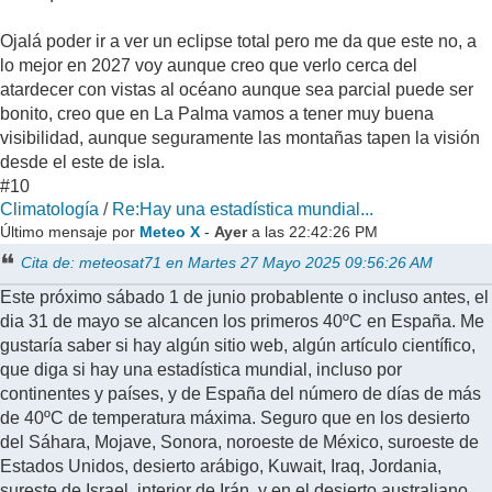
Ojalá poder ir a ver un eclipse total pero me da que este no, a
lo mejor en 2027 voy aunque creo que verlo cerca del
atardecer con vistas al océano aunque sea parcial puede ser
bonito, creo que en La Palma vamos a tener muy buena
visibilidad, aunque seguramente las montañas tapen la visión
desde el este de isla.
#10
Climatología
/
Re:Hay una estadística mundial...
Último mensaje por
Meteo X
-
Ayer
a las 22:42:26 PM
Cita de: meteosat71 en Martes 27 Mayo 2025 09:56:26 AM
Este próximo sábado 1 de junio probablente o incluso antes, el
dia 31 de mayo se alcancen los primeros 40ºC en España. Me
gustaría saber si hay algún sitio web, algún artículo científico,
que diga si hay una estadística mundial, incluso por
continentes y países, y de España del número de días de más
de 40ºC de temperatura máxima. Seguro que en los desierto
del Sáhara, Mojave, Sonora, noroeste de México, suroeste de
Estados Unidos, desierto arábigo, Kuwait, Iraq, Jordania,
sureste de Israel, interior de Irán, y en el desierto australiano