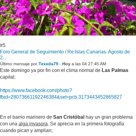
#5
Foro General de Seguimiento
/
Re:Islas Canarias. Agosto de
2...
Último mensaje por
Texeda79
-
Hoy
a las 04:27:45 AM
Este domingo ya por fin con el clima normal de
Las Palmas
capital;
https://www.facebook.com/photo?
fbid=28073661192246384&set=pcb.3173443452865827
En el barrio marinero de
San Cristóbal
hay un gran problema
con una
alga invasora
. Se aprecia en la primera fotografía
cuando pican y amplian;