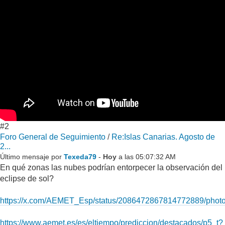
#2
Foro General de Seguimiento
/
Re:Islas Canarias. Agosto de
2...
Último mensaje por
Texeda79
-
Hoy
a las 05:07:32 AM
En qué zonas las nubes podrían entorpecer la observación del
eclipse de sol?
https://x.com/AEMET_Esp/status/2086472867814772889/photo
https://www.aemet.es/es/eltiempo/prediccion/destacados/p5_t?