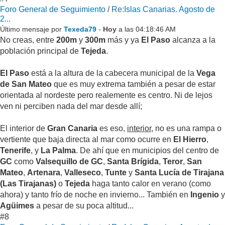
Foro General de Seguimiento
/
Re:Islas Canarias. Agosto de
2...
Último mensaje por
Texeda79
-
Hoy
a las 04:18:46 AM
No creas, entre
200m
y
300m
más y ya
El Paso
alcanza a la
población principal de
Tejeda
.
El Paso
está a la altura de la cabecera municipal de la
Vega
de San Mateo
que es muy extrema también a pesar de estar
orientada al nordeste pero realemente es centro. Ni de lejos
ven ni perciben nada del mar desde allí;
El interior de
Gran Canaria
es eso,
interior
, no es una rampa o
vertiente que baja directa al mar como ocurre en
El Hierro
,
Tenerife
, y
La Palma
. De ahí que en municipios del centro de
GC
como
Valsequillo de GC
,
Santa Brígida
,
Teror
,
San
Mateo
,
Artenara
,
Valleseco
,
Tunte
y
Santa Lucía de Tirajana
(Las Tirajanas)
o
Tejeda
haga tanto calor en verano (como
ahora) y tanto frío de noche en invierno... También en
Ingenio
y
Agüimes
a pesar de su poca altitud...
#8