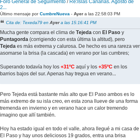
Foro General de Seguimiento
/
Re:Islas Canarias. Agosto de
2...
Último mensaje por
CumbreNueva
-
Ayer
a las 22:58:03 PM
Cita de: Texeda79 en
Ayer
a las 15:16:41 PM
Mucha gente compara el clima de
Tejeda
con
El Paso
y
Puntagorda
(corrigiendo con esta última la altitud), pero
Tejeda
es más extrema y calurosa. De hecho es una rareza ver
asomarse la brisa (la cascada) en verano por las cumbres;
Superando todavía hoy los
+31ºC
aquí y los
+35ºC
en los
barrios bajos del sur. Apenas hay tregua en verano...
Pero Tejeda está bastante más alto que El Paso ambos es lo
más extremo de su isla creo, en esta zona llueve de una forma
tremenda en invierno y en verano hace un calor tremendo
imagino que allí también.
Hoy ha estado igual en todo el valle, ahora llegué a mi casa de
El Paso y hay unos deliciosos 19 grados, entra una brisa