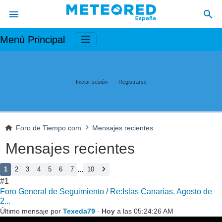
Menú Principal
Iniciar sesión
Registrarse
Foro de Tiempo.com
Mensajes recientes
Mensajes recientes
...
1
2
3
4
5
6
7
10
#1
Foro General de Seguimiento
/
Re:Islas Canarias. Agosto de
2...
Último mensaje por
Texeda79
-
Hoy
a las 05:24:26 AM