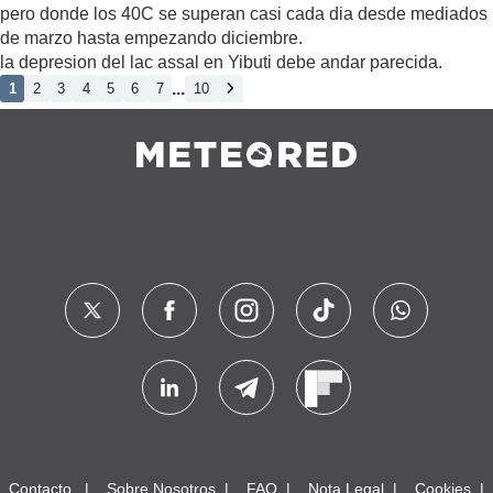
pero donde los 40C se superan casi cada dia desde mediados
de marzo hasta empezando diciembre.
la depresion del lac assal en Yibuti debe andar parecida.
...
1
2
3
4
5
6
7
10
Contacto
Sobre Nosotros
FAQ
Nota Legal
Cookies