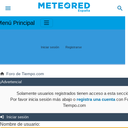
enú Principal
Iniciar sesión
Registrarse
Foro de Tiempo.com
¡Advertencia!
Solamente usuarios registrados tienen acceso a esta secci
Por favor inicia sesión más abajo o
registra una cuenta
con Fo
Tiempo.com
Iniciar sesión
Nombre de usuario: