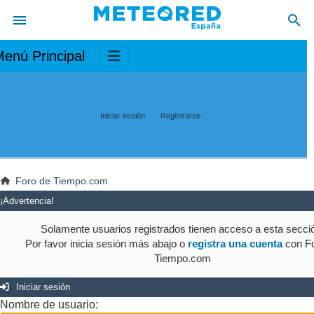
enú Principal
Iniciar sesión
Registrarse
Foro de Tiempo.com
¡Advertencia!
Solamente usuarios registrados tienen acceso a esta secci
Por favor inicia sesión más abajo o
registra una cuenta
con Fo
Tiempo.com
Iniciar sesión
Nombre de usuario: