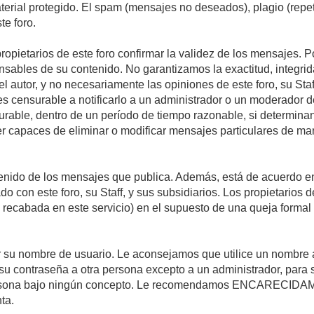
material protegido. El spam (mensajes no deseados), plagio (re
te foro.
propietarios de este foro confirmar la validez de los mensajes.
sables de su contenido. No garantizamos la exactitud, integrid
autor, y no necesariamente las opiniones de este foro, su Staff, 
censurable a notificarlo a un administrador o un moderador del 
urable, dentro de un período de tiempo razonable, si determina
r capaces de eliminar o modificar mensajes particulares de mane
nido de los mensajes que publica. Además, está de acuerdo en 
ado con este foro, su Staff, y sus subsidiarios. Los propietarios
a recabada en este servicio) en el supuesto de una queja forma
egir su nombre de usuario. Le aconsejamos que utilice un nombr
su contraseña a otra persona excepto a un administrador, para 
rsona bajo ningún concepto. Le recomendamos ENCARECIDAME
ta.