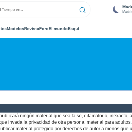
Madr
Madri
ites
Modelos
Revista
Foro
El mundo
Esquí
ublicará ningún material que sea falso, difamatorio, inexacto, ab
e invada la privacidad de otra persona, material para adultos, o
blicar material protegido por derechos de autor a menos que us