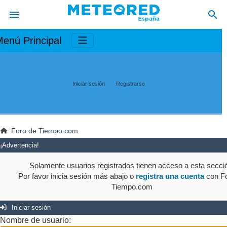
enú Principal
Iniciar sesión
Registrarse
Foro de Tiempo.com
¡Advertencia!
Solamente usuarios registrados tienen acceso a esta secci
Por favor inicia sesión más abajo o
registra una cuenta
con Fo
Tiempo.com
Iniciar sesión
Nombre de usuario: