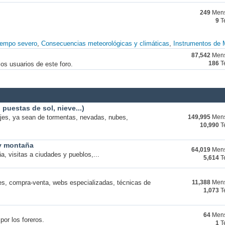
249
Mens
9
T
iempo severo
Consecuencias meteorológicas y climáticas
Instrumentos de 
87,542
Mens
os usuarios de este foro.
186
T
puestas de sol, nieve...)
ajes, ya sean de tormentas, nevadas, nubes,
149,995
Mens
10,990
T
 y montaña
64,019
Mens
a, visitas a ciudades y pueblos,...
5,614
T
s, compra-venta, webs especializadas, técnicas de
11,388
Mens
1,073
T
64
Mens
por los foreros.
1
T