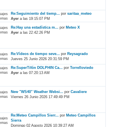
Re:Seguimiento del tiemp...
por
saritaa_meteo
ajes
Ayer
a las 19:15:07 PM
emas
Re:Hay una estadística m...
por
Meteo X
ajes
Ayer
a las 22:42:26 PM
emas
Re:Vídeos de tiempo seve...
por
Reysagrado
ajes
Jueves 25 Junio 2026 20:31:59 PM
emas
Re:SuperTifón DOLPHIN Ca...
por
Torrelloviedo
ajes
Ayer
a las 07:20:13 AM
emas
New "WS40" Weather Websi...
por
Cavaliere
ajes
Viernes 26 Junio 2026 17:49:49 PM
emas
Re:Meteo Campillos Sierr...
por
Meteo Campillos
ajes
Sierra
emas
Domingo 02 Agosto 2026 10:39:27 AM