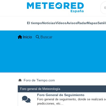
El tiempo
Noticias
Vídeos
Avisos
Radar
Mapas
Satél
Inicio
Buscar
Foro de Tiempo.com
Foro general de Meteorología
Foro General de Seguimiento
Foro general de seguimiento, donde se realizará s
predicciones, etc...