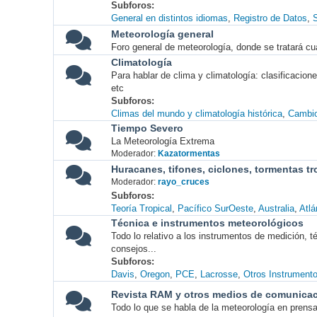
Subforos
General en distintos idiomas
Registro de Datos
S
Meteorología general
Foro general de meteorología, donde se tratará cu
Climatología
Para hablar de clima y climatología: clasificacio
etc
Subforos
Climas del mundo y climatología histórica
Cambio
Tiempo Severo
La Meteorología Extrema
Moderador:
Kazatormentas
Huracanes, tifones, ciclones, tormentas tr
Moderador:
rayo_cruces
Subforos
Teoría Tropical
Pacífico SurOeste
Australia
Atlá
Técnica e instrumentos meteorológicos
Todo lo relativo a los instrumentos de medición, 
consejos...
Subforos
Davis
Oregon
PCE
Lacrosse
Otros Instrument
Revista RAM y otros medios de comunica
Todo lo que se habla de la meteorología en prensa, 