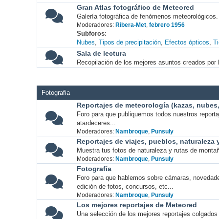
Gran Atlas fotográfico de Meteored
Galería fotográfica de fenómenos meteorológicos.
Moderadores:
Ribera-Met
,
febrero 1956
Subforos
Nubes
Tipos de precipitación
Efectos ópticos
T
Sala de lectura
Recopilación de los mejores asuntos creados por l
Fotografia
Reportajes de meteorología (kazas, nubes, 
Foro para que publiquemos todos nuestros report
atardeceres...
Moderadores:
Nambroque
,
Punsuly
Reportajes de viajes, pueblos, naturaleza
Muestra tus fotos de naturaleza y rutas de montañ
Moderadores:
Nambroque
,
Punsuly
Fotografía
Foro para que hablemos sobre cámaras, novedade
edición de fotos, concursos, etc...
Moderadores:
Nambroque
,
Punsuly
Los mejores reportajes de Meteored
Una selección de los mejores reportajes colgados 