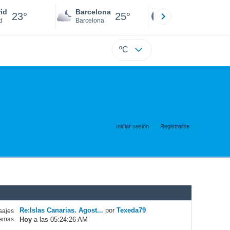
id
Barcelona
Sevilla
23°
25°
22°
d
Barcelona
Sevilla
ºC
Iniciar sesión
Registrarse
Re:Islas Canarias. Agost...
por
Texeda79
ajes
Hoy
a las 05:24:26 AM
emas