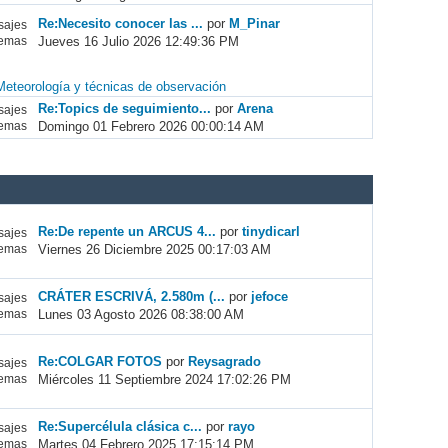
Re:Necesito conocer las ...
por
M_Pinar
ajes
Jueves 16 Julio 2026 12:49:36 PM
emas
Meteorología y técnicas de observación
Re:Topics de seguimiento...
por
Arena
ajes
Domingo 01 Febrero 2026 00:00:14 AM
emas
Re:De repente un ARCUS 4...
por
tinydicarl
ajes
Viernes 26 Diciembre 2025 00:17:03 AM
emas
CRÁTER ESCRIVÁ, 2.580m (...
por
jefoce
ajes
Lunes 03 Agosto 2026 08:38:00 AM
emas
Re:COLGAR FOTOS
por
Reysagrado
ajes
Miércoles 11 Septiembre 2024 17:02:26 PM
emas
Re:Supercélula clásica c...
por
rayo
ajes
Martes 04 Febrero 2025 17:15:14 PM
emas