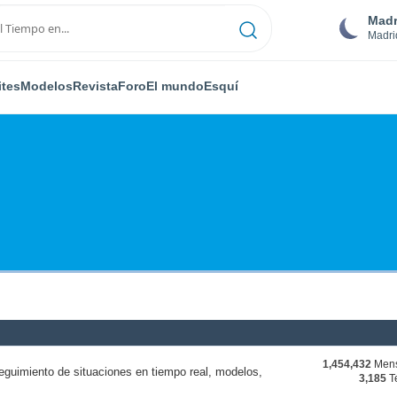
Madr
Madri
ites
Modelos
Revista
Foro
El mundo
Esquí
1,454,432
Mens
eguimiento de situaciones en tiempo real, modelos,
3,185
T