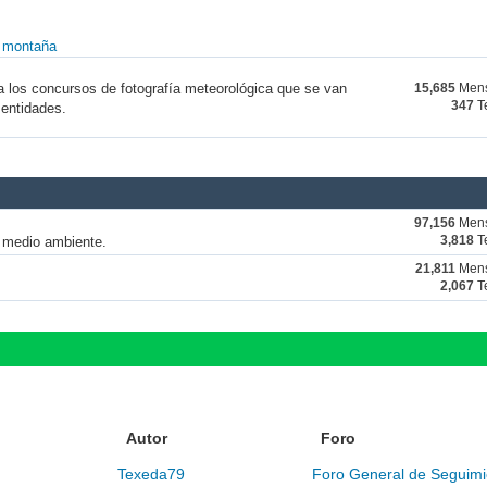
y montaña
a los concursos de fotografía meteorológica que se van
15,685
Mens
347
T
 entidades.
97,156
Mens
y medio ambiente.
3,818
T
21,811
Mens
2,067
T
Autor
Foro
Texeda79
Foro General de Seguimi