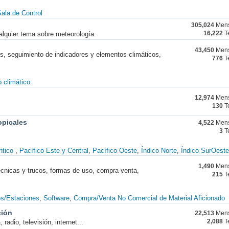
ala de Control
305,024
Mens
alquier tema sobre meteorología.
16,222
T
43,450
Mens
nes, seguimiento de indicadores y elementos climáticos,
776
T
 climático
12,974
Mens
130
T
opicales
4,522
Mens
3
T
ntico
Pacífico Este y Central
Pacífico Oeste
Índico Norte
Índico SurOeste
1,490
Mens
técnicas y trucos, formas de uso, compra-venta,
215
T
os/Estaciones
Software
Compra/Venta No Comercial de Material Aficionado
ción
22,513
Mens
radio, televisión, internet...
2,088
T