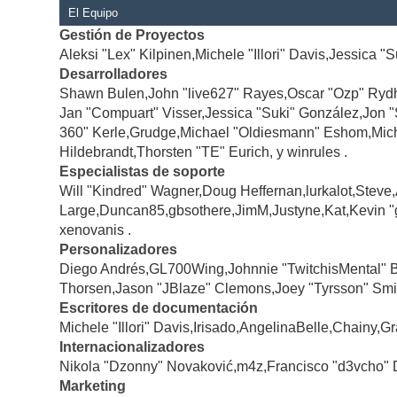
El Equipo
Gestión de Proyectos
Aleksi "Lex" Kilpinen,Michele "Illori" Davis,Jessica "
Desarrolladores
Shawn Bulen,John "live627" Rayes,Oscar "Ozp" Rydh
Jan "Compuart" Visser,Jessica "Suki" González,Jon 
360" Kerle,Grudge,Michael "Oldiesmann" Eshom,Michae
Hildebrandt,Thorsten "TE" Eurich, y winrules .
Especialistas de soporte
Will "Kindred" Wagner,Doug Heffernan,lurkalot,Steve
Large,Duncan85,gbsothere,JimM,Justyne,Kat,Kevin "
xenovanis .
Personalizadores
Diego Andrés,GL700Wing,Johnnie "TwitchisMental" 
Thorsen,Jason "JBlaze" Clemons,Joey "Tyrsson" Smi
Escritores de documentación
Michele "Illori" Davis,Irisado,AngelinaBelle,Chainy
Internacionalizadores
Nikola "Dzonny" Novaković,m4z,Francisco "d3vcho" 
Marketing