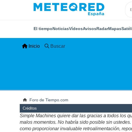
El tiempo
Noticias
Vídeos
Avisos
Radar
Mapas
Satél
Inicio
Buscar
Foro de Tiempo.com
Créditos
Simple Machines quiere dar las gracias a todos los q
malos momentos. No habría sido posible sin ustedes. Es
como proporcionar invaluable retroalimentación, repor