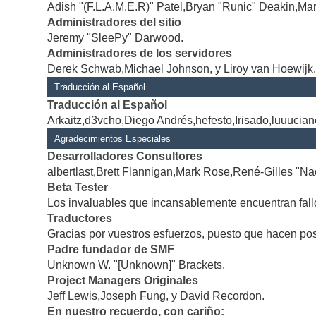
Adish "(F.L.A.M.E.R)" Patel,Bryan "Runic" Deakin,Mar
Administradores del sitio
Jeremy "SleePy" Darwood.
Administradores de los servidores
Derek Schwab,Michael Johnson, y Liroy van Hoewijk
Traducción al Español
Traducción al Español
Arkaitz,d3vcho,Diego Andrés,hefesto,Irisado,luuucia
Agradecimientos Especiales
Desarrolladores Consultores
albertlast,Brett Flannigan,Mark Rose,René-Gilles "Na
Beta Tester
Los invaluables que incansablemente encuentran fallo
Traductores
Gracias por vuestros esfuerzos, puesto que hacen po
Padre fundador de SMF
Unknown W. "[Unknown]" Brackets.
Project Managers Originales
Jeff Lewis,Joseph Fung, y David Recordon.
En nuestro recuerdo, con cariño: