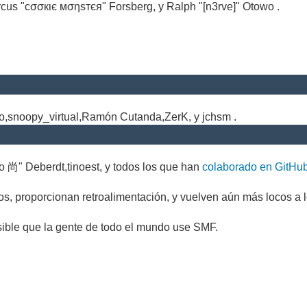
cus "cσσкιє мσηѕтєя" Forsberg, y Ralph "[n3rve]" Otowo .
.
no,snoopy_virtual,Ramón Cutanda,ZerK, y jchsm .
o 尚" Deberdt,tinoest, y todos los que han
colaborado en GitHu
s, proporcionan retroalimentación, y vuelven aún más locos a l
sible que la gente de todo el mundo use SMF.