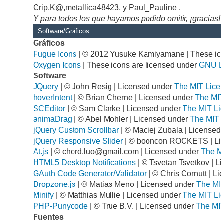
Crip,K@,metallica48423, y Paul_Pauline .
Y para todos los que hayamos podido omitir, ¡gracias!
Software/Gráficos
Gráficos
Fugue Icons
| © 2012 Yusuke Kamiyamane | These ico
Oxygen Icons
| These icons are licensed under
GNU 
Software
JQuery
| © John Resig | Licensed under
The MIT Lice
hoverIntent
| © Brian Cherne | Licensed under
The MI
SCEditor
| © Sam Clarke | Licensed under
The MIT Li
animaDrag
| © Abel Mohler | Licensed under
The MIT 
jQuery Custom Scrollbar
| © Maciej Zubala | License
jQuery Responsive Slider
| © booncon ROCKETS | L
At.js
| ©
chord.luo@gmail.com
| Licensed under
The M
HTML5 Desktop Notifications
| © Tsvetan Tsvetkov | 
GAuth Code Generator/Validator
| © Chris Cornutt | 
Dropzone.js
| © Matias Meno | Licensed under
The MI
Minify
| © Matthias Mullie | Licensed under
The MIT Li
PHP-Punycode
| © True B.V. | Licensed under
The MI
Fuentes