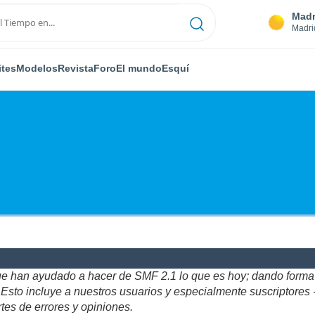
Madr
Madri
ites
Modelos
Revista
Foro
El mundo
Esquí
ue han ayudado a hacer de SMF 2.1 lo que es hoy; dando forma y
to incluye a nuestros usuarios y especialmente suscriptores - gr
tes de errores y opiniones.