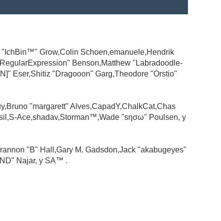
ad "IchBin™" Grow,Colin Schoen,emanuele,Hendrik
 "RegularExpression" Benson,Matthew "Labradoodle-
N]" Eser,Shitiz "Dragooon" Garg,Theodore "Orstio"
guy,Bruno "margarett" Alves,CapadY,ChalkCat,Chas
ssil,S-Ace,shadav,Storman™,Wade "sησω" Poulsen, y
rannon "B" Hall,Gary M. Gadsdon,Jack "akabugeyes"
ND" Najar, y SA™ .