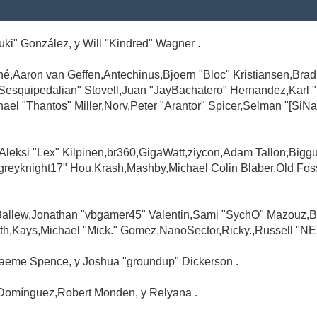
Suki" González, y Will "Kindred" Wagner .
é,Aaron van Geffen,Antechinus,Bjoern "Bloc" Kristiansen,Br
"Sesquipedalian" Stovell,Juan "JayBachatero" Hernandez,Karl
l "Thantos" Miller,Norv,Peter "Arantor" Spicer,Selman "[SiNa
,Aleksi "Lex" Kilpinen,br360,GigaWatt,ziycon,Adam Tallon,Big
greyknight17" Hou,Krash,Mashby,Michael Colin Blaber,Old Fo
Ballew,Jonathan "vbgamer45" Valentin,Sami "SychO" Mazouz,B
th,Kays,Michael "Mick." Gomez,NanoSector,Ricky.,Russell "NE
,Graeme Spence, y Joshua "groundup" Dickerson .
Domínguez,Robert Monden, y Relyana .