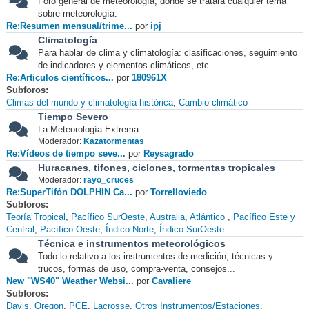
Foro general de meteorología, donde se tratará cualquier tema
sobre meteorología.
Re:Resumen mensual/trime...
por
ipj
Climatología
Para hablar de clima y climatología: clasificaciones, seguimiento
de indicadores y elementos climáticos, etc
Re:Articulos científicos...
por
180961X
Subforos
Climas del mundo y climatología histórica
Cambio climático
Tiempo Severo
La Meteorología Extrema
Moderador:
Kazatormentas
Re:Vídeos de tiempo seve...
por
Reysagrado
Huracanes, tifones, ciclones, tormentas tropicales
Moderador:
rayo_cruces
Re:SuperTifón DOLPHIN Ca...
por
Torrelloviedo
Subforos
Teoría Tropical
Pacífico SurOeste
Australia
Atlántico
Pacífico Este y
Central
Pacífico Oeste
Índico Norte
Índico SurOeste
Técnica e instrumentos meteorológicos
Todo lo relativo a los instrumentos de medición, técnicas y
trucos, formas de uso, compra-venta, consejos...
New "WS40" Weather Websi...
por
Cavaliere
Subforos
Davis
Oregon
PCE
Lacrosse
Otros Instrumentos/Estaciones