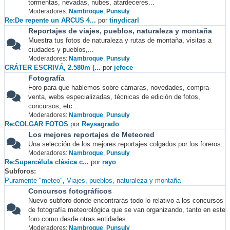
tormentas, nevadas, nubes, atardeceres...
Moderadores:
Nambroque
,
Punsuly
Re:De repente un ARCUS 4...
por
tinydicarl
Reportajes de viajes, pueblos, naturaleza y montaña
Muestra tus fotos de naturaleza y rutas de montaña, visitas a
ciudades y pueblos,...
Moderadores:
Nambroque
,
Punsuly
CRÁTER ESCRIVÁ, 2.580m (...
por
jefoce
Fotografía
Foro para que hablemos sobre cámaras, novedades, compra-
venta, webs especializadas, técnicas de edición de fotos,
concursos, etc...
Moderadores:
Nambroque
,
Punsuly
Re:COLGAR FOTOS
por
Reysagrado
Los mejores reportajes de Meteored
Una selección de los mejores reportajes colgados por los foreros.
Moderadores:
Nambroque
,
Punsuly
Re:Supercélula clásica c...
por
rayo
Subforos
Puramente "meteo"
Viajes, pueblos, naturaleza y montaña
Concursos fotográficos
Nuevo subforo donde encontrarás todo lo relativo a los concursos
de fotografía meteorológica que se van organizando, tanto en este
foro como desde otras entidades.
Moderadores:
Nambroque
,
Punsuly