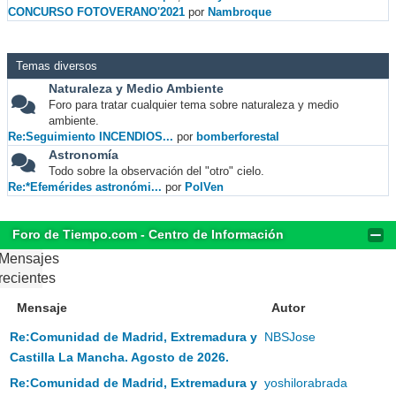
CONCURSO FOTOVERANO'2021
por
Nambroque
Temas diversos
Naturaleza y Medio Ambiente
Foro para tratar cualquier tema sobre naturaleza y medio
ambiente.
Re:Seguimiento INCENDIOS...
por
bomberforestal
Astronomía
Todo sobre la observación del "otro" cielo.
Re:*Efemérides astronómi...
por
PolVen
Foro de Tiempo.com - Centro de Información
Mensajes
recientes
Mensaje
Autor
Re:Comunidad de Madrid, Extremadura y
NBSJose
Castilla La Mancha. Agosto de 2026.
Re:Comunidad de Madrid, Extremadura y
yoshilorabrada