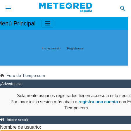
enú Principal
Iniciar sesión
Registrarse
Foro de Tiempo.com
¡Advertencia!
Solamente usuarios registrados tienen acceso a esta secci
Por favor inicia sesión más abajo o
registra una cuenta
con Fo
Tiempo.com
Iniciar sesión
Nombre de usuario: