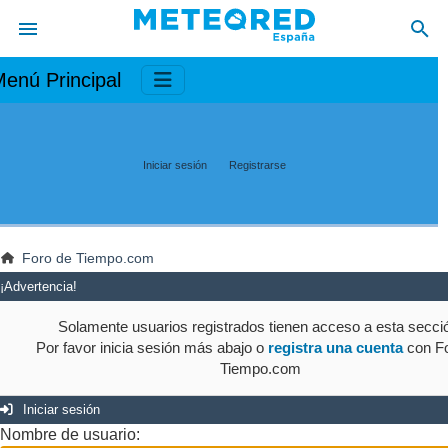
enú Principal
Iniciar sesión
Registrarse
Foro de Tiempo.com
¡Advertencia!
Solamente usuarios registrados tienen acceso a esta secci
Por favor inicia sesión más abajo o
registra una cuenta
con Fo
Tiempo.com
Iniciar sesión
Nombre de usuario: