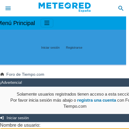
enú Principal
Iniciar sesión
Registrarse
Foro de Tiempo.com
¡Advertencia!
Solamente usuarios registrados tienen acceso a esta secci
Por favor inicia sesión más abajo o
registra una cuenta
con Fo
Tiempo.com
Iniciar sesión
Nombre de usuario: