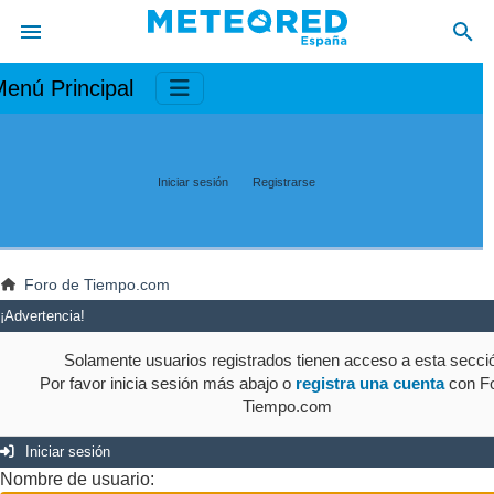
enú Principal
Iniciar sesión
Registrarse
Foro de Tiempo.com
¡Advertencia!
Solamente usuarios registrados tienen acceso a esta secci
Por favor inicia sesión más abajo o
registra una cuenta
con Fo
Tiempo.com
Iniciar sesión
Nombre de usuario: