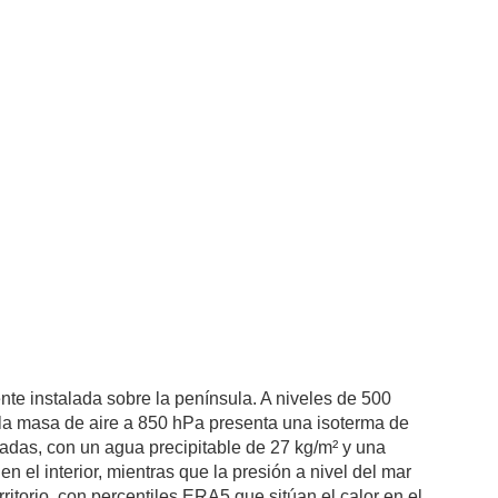
te instalada sobre la península. A niveles de 500
 la masa de aire a 850 hPa presenta una isoterma de
adas, con un agua precipitable de 27 kg/m² y una
el interior, mientras que la presión a nivel del mar
itorio, con percentiles ERA5 que sitúan el calor en el