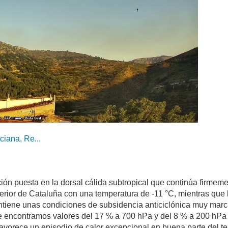
ciana, Re...
ón puesta en la dorsal cálida subtropical que continúa firmemen
terior de Cataluña con una temperatura de -11 °C, mientras que
ntiene unas condiciones de subsidencia anticiclónica muy marc
encontramos valores del 17 % a 700 hPa y del 8 % a 200 hPa en 
avorece un episodio de calor excepcional en buena parte del terr