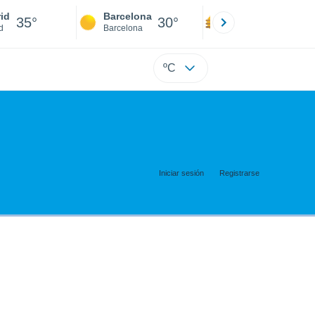
id
Barcelona
Sevilla
35°
30°
37°
d
Barcelona
Sevilla
ºC
Iniciar sesión
Registrarse