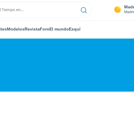
Madr
Madri
ites
Modelos
Revista
Foro
El mundo
Esquí