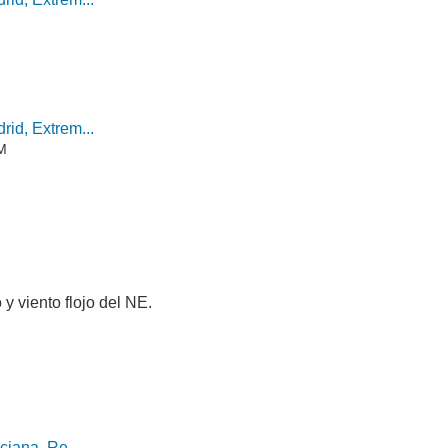
id, Extrem...
AM
 y viento flojo del NE.
ciana, Re...