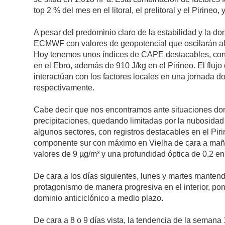
top 2 % del mes en el litoral, el prelitoral y el Pirineo
A pesar del predominio claro de la estabilidad y la do
ECMWF con valores de geopotencial que oscilarán alred
Hoy tenemos unos índices de CAPE destacables, con 3.66
en el Ebro, además de 910 J/kg en el Pirineo. El fluj
interactúan con los factores locales en una jornada d
respectivamente.
Cabe decir que nos encontramos ante situaciones dond
precipitaciones, quedando limitadas por la nubosidad 
algunos sectores, con registros destacables en el Pi
componente sur con máximo en Vielha de cara a maña
valores de 9 µg/m³ y una profundidad óptica de 0,2 en
De cara a los días siguientes, lunes y martes mante
protagonismo de manera progresiva en el interior, poni
dominio anticiclónico a medio plazo.
De cara a 8 o 9 días vista, la tendencia de la seman