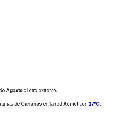
 de
Agaete
al otro extremo.
dianías de
Canarias
en la red
Aemet
con
17ºC
.