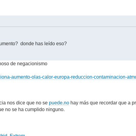
aumento? donde has leído eso?
choso de negacionismo
laciona-aumento-olas-calor-europa-reduccion-contaminacion-atm
ncia nos dice que no se
puede.no
hay más que recordar que a pr
que no se ha cumplido ninguno.
id, Extrem...