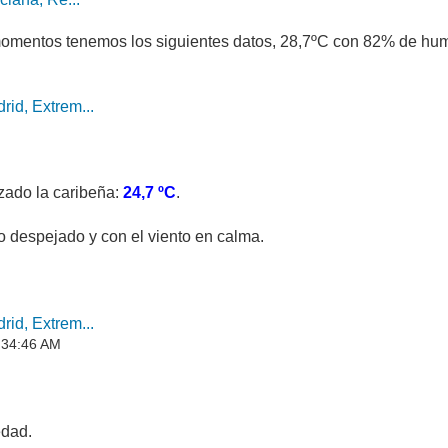
s momentos tenemos los siguientes datos, 28,7ºC con 82% de h
id, Extrem...
ado la caribeña:
24,7 ºC
.
 despejado y con el viento en calma.
id, Extrem...
:34:46 AM
edad.