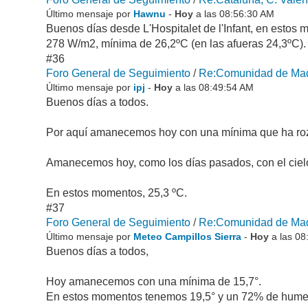
Último mensaje por
Hawnu
-
Hoy
a las 08:56:30 AM
Buenos días desde L'Hospitalet de l'Infant, en esto
278 W/m2, mínima de 26,2ºC (en las afueras 24,3ºC).
#36
Foro General de Seguimiento
/
Re:Comunidad de Madr
Último mensaje por
ipj
-
Hoy
a las 08:49:54 AM
Buenos días a todos.
Por aquí amanecemos hoy con una mínima que ha roz
Amanecemos hoy, como los días pasados, con el cielo
En estos momentos, 25,3 ºC.
#37
Foro General de Seguimiento
/
Re:Comunidad de Madr
Último mensaje por
Meteo Campillos Sierra
-
Hoy
a las 08
Buenos días a todos,
Hoy amanecemos con una mínima de 15,7°.
En estos momentos tenemos 19,5° y un 72% de hum