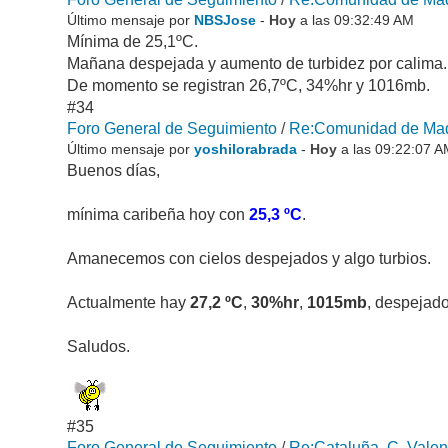
Último mensaje por
NBSJose
-
Hoy
a las 09:32:49 AM
Mínima de 25,1ºC.
Mañana despejada y aumento de turbidez por calima.
De momento se registran 26,7ºC, 34%hr y 1016mb.
#34
Foro General de Seguimiento
/
Re:Comunidad de Madr
Último mensaje por
yoshilorabrada
-
Hoy
a las 09:22:07 
Buenos días,
mínima caribeña hoy con
25,3 ºC
.
Amanecemos con cielos despejados y algo turbios.
Actualmente hay
27,2 ºC
,
30%hr
,
1015mb
, despejado
Saludos.
#35
Foro General de Seguimiento
/
Re:Cataluña, C. Valen