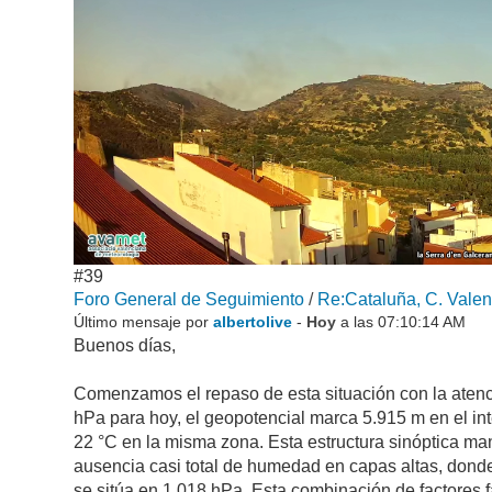
#39
Foro General de Seguimiento
/
Re:Cataluña, C. Valen
Último mensaje por
albertolive
-
Hoy
a las 07:10:14 AM
Buenos días,
Comenzamos el repaso de esta situación con la atenci
hPa para hoy, el geopotencial marca 5.915 m en el in
22 °C en la misma zona. Esta estructura sinóptica ma
ausencia casi total de humedad en capas altas, donde 
se sitúa en 1.018 hPa. Esta combinación de factores f