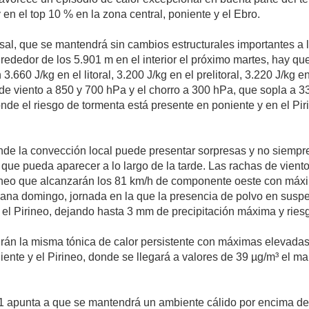
, y en el top 10 % en la zona central, poniente y el Ebro.
rsal, que se mantendrá sin cambios estructurales importantes a 
edor de los 5.901 m en el interior el próximo martes, hay que v
0 J/kg en el litoral, 3.200 J/kg en el prelitoral, 3.220 J/kg en
o de viento a 850 y 700 hPa y el chorro a 300 hPa, que sopla a 3
onde el riesgo de tormenta está presente en poniente y en el Pi
e la convección local puede presentar sorpresas y no siempre r
que pueda aparecer a lo largo de la tarde. Las rachas de vient
rineo que alcanzarán los 81 km/h de componente oeste con máxi
na domingo, jornada en la que la presencia de polvo en susp
 el Pirineo, dejando hasta 3 mm de precipitación máxima y riesg
ndrán la misma tónica de calor persistente con máximas elevada
ente y el Pirineo, donde se llegará a valores de 39 µg/m³ el ma
a 1 apunta a que se mantendrá un ambiente cálido por encima de