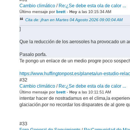
Cambio climático
/
Re:¿Se debe esta ola de calor ...
Último mensaje por
brett
-
Hoy
a las 10:15:34 AM
Cita de: jfran en Martes 04 Agosto 2026 09:00:04 AM
]
Que la reducción de los aerosoles ha provocado un 
Pasalo porfa.
Te pongo un enlace de un medio progre poco sospe
https://www.huffingtonpost.es/planeta/un-estudio-re
#32
Cambio climático
/
Re:¿Se debe esta ola de calor ...
Último mensaje por
brett
-
Hoy
a las 10:11:51 AM
intentar hacer de nostradamus en el clima,la experie
glaciación.por no recordar los disparates de al gore 
#33
Foro General de Seguimiento
/
Re:Comunidad de Madr