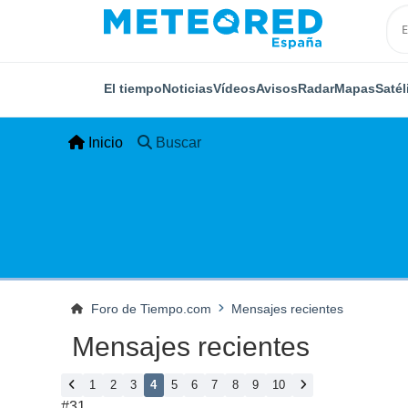
El tiempo
Noticias
Vídeos
Avisos
Radar
Mapas
Satél
Inicio
Buscar
Foro de Tiempo.com
Mensajes recientes
Mensajes recientes
1
2
3
4
5
6
7
8
9
10
#31