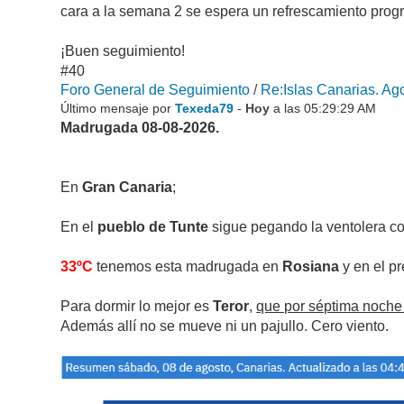
cara a la semana 2 se espera un refrescamiento progr
¡Buen seguimiento!
#40
Foro General de Seguimiento
/
Re:Islas Canarias. Ago
Último mensaje por
Texeda79
-
Hoy
a las 05:29:29 AM
Madrugada 08-08-2026.
En
Gran Canaria
;
En el
pueblo de Tunte
sigue pegando la ventolera c
33ºC
tenemos esta madrugada en
Rosiana
y en el pr
Para dormir lo mejor es
Teror
,
que por séptima noche
Además allí no se mueve ni un pajullo. Cero viento.