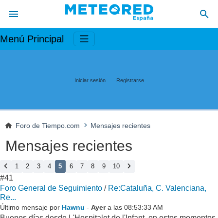
Menú Principal
Iniciar sesión
Registrarse
Foro de Tiempo.com
Mensajes recientes
Mensajes recientes
1
2
3
4
5
6
7
8
9
10
#41
Foro General de Seguimiento
/
Re:Cataluña, C. Valenciana,
Re...
Último mensaje por
Hawnu
-
Ayer
a las 08:53:33 AM
Buenos días desde L'Hospitalet de l'Infant, en estos momentos