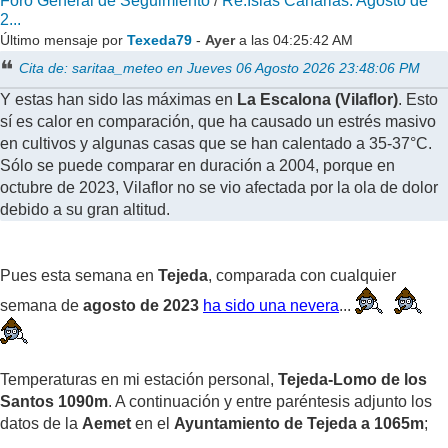
Foro General de Seguimiento
/
Re:Islas Canarias. Agosto de
2...
Último mensaje por
Texeda79
-
Ayer
a las 04:25:42 AM
Cita de: saritaa_meteo en Jueves 06 Agosto 2026 23:48:06 PM
Y estas han sido las máximas en
La Escalona (Vilaflor)
. Esto
sí es calor en comparación, que ha causado un estrés masivo
en cultivos y algunas casas que se han calentado a 35-37°C.
Sólo se puede comparar en duración a 2004, porque en
octubre de 2023, Vilaflor no se vio afectada por la ola de dolor
debido a su gran altitud.
Pues esta semana en
Tejeda
, comparada con cualquier
semana de
agosto de 2023
ha sido una nevera
...
Temperaturas en mi estación personal,
Tejeda-Lomo de los
Santos 1090m
. A continuación y entre paréntesis adjunto los
datos de la
Aemet
en el
Ayuntamiento de Tejeda a 1065m
;