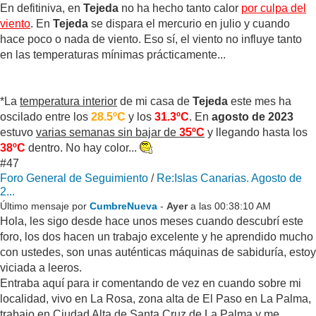
En defitiniva, en
Tejeda
no ha hecho tanto calor
por culpa del
viento
. En
Tejeda
se dispara el mercurio en julio y cuando
hace poco o nada de viento. Eso sí, el viento no influye tanto
en las temperaturas mínimas prácticamente...
*La
temperatura interior
de mi casa de
Tejeda
este mes ha
oscilado entre los
28.5ºC
y los
31.3ºC
. En
agosto de 2023
estuvo
varias semanas sin bajar de
35ºC
y llegando hasta los
38ºC
dentro. No hay color...
#47
Foro General de Seguimiento
/
Re:Islas Canarias. Agosto de
2...
Último mensaje por
CumbreNueva
-
Ayer
a las 00:38:10 AM
Hola, les sigo desde hace unos meses cuando descubrí este
foro, los dos hacen un trabajo excelente y he aprendido mucho
con ustedes, son unas auténticas máquinas de sabiduría, estoy
viciada a leeros.
Entraba aquí para ir comentando de vez en cuando sobre mi
localidad, vivo en La Rosa, zona alta de El Paso en La Palma,
trabajo en Ciudad Alta de Santa Cruz de La Palma y me