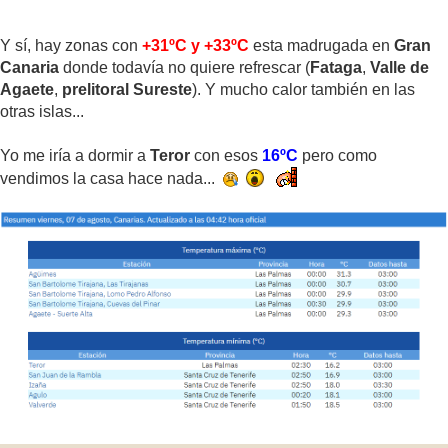
Y sí, hay zonas con
+31ºC y +33ºC
esta madrugada en
Gran
Canaria
donde todavía no quiere refrescar (
Fataga
,
Valle de
Agaete
,
prelitoral Sureste
). Y mucho calor también en las
otras islas...
Yo me iría a dormir a
Teror
con esos
16ºC
pero como
vendimos la casa hace nada...