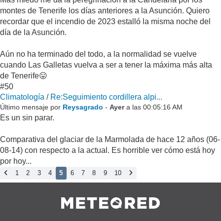
montes de Tenerife los días anteriores a la Asunción. Quiero
recordar que el incendio de 2023 estalló la misma noche del
día de la Asunción.
Aún no ha terminado del todo, a la normalidad se vuelve
cuando Las Galletas vuelva a ser a tener la máxima más alta
de Tenerife😛
#50
Climatología
/
Re:Seguimiento cordillera alpi...
Último mensaje por
Reysagrado
-
Ayer
a las 00:05:16 AM
Es un sin parar.
Comparativa del glaciar de la Marmolada de hace 12 años (06-
08-14) con respecto a la actual. Es horrible ver cómo está hoy
por hoy...
1
2
3
4
5
6
7
8
9
10