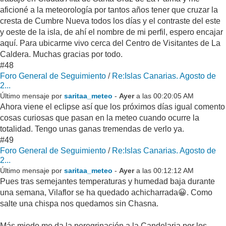
aficioné a la meteorología por tantos años tener que cruzar la
cresta de Cumbre Nueva todos los días y el contraste del este
y oeste de la isla, de ahí el nombre de mi perfil, espero encajar
aquí. Para ubicarme vivo cerca del Centro de Visitantes de La
Caldera. Muchas gracias por todo.
#48
Foro General de Seguimiento
/
Re:Islas Canarias. Agosto de
2...
Último mensaje por
saritaa_meteo
-
Ayer
a las 00:20:05 AM
Ahora viene el eclipse así que los próximos días igual comento
cosas curiosas que pasan en la meteo cuando ocurre la
totalidad. Tengo unas ganas tremendas de verlo ya.
#49
Foro General de Seguimiento
/
Re:Islas Canarias. Agosto de
2...
Último mensaje por
saritaa_meteo
-
Ayer
a las 00:12:12 AM
Pues tras semejantes temperaturas y humedad baja durante
una semana, Vilaflor se ha quedado achicharrada😀. Como
salte una chispa nos quedamos sin Chasna.
Más miedo me da la peregrinación a la Candelaria por los