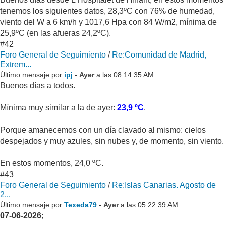
tenemos los siguientes datos, 28,3ºC con 76% de humedad,
viento del W a 6 km/h y 1017,6 Hpa con 84 W/m2, mínima de
25,9ºC (en las afueras 24,2ºC).
#42
Foro General de Seguimiento
/
Re:Comunidad de Madrid,
Extrem...
Último mensaje por
ipj
-
Ayer
a las 08:14:35 AM
Buenos días a todos.
Mínima muy similar a la de ayer:
23,9 ºC
.
Porque amanecemos con un día clavado al mismo: cielos
despejados y muy azules, sin nubes y, de momento, sin viento.
En estos momentos, 24,0 ºC.
#43
Foro General de Seguimiento
/
Re:Islas Canarias. Agosto de
2...
Último mensaje por
Texeda79
-
Ayer
a las 05:22:39 AM
07-06-2026;