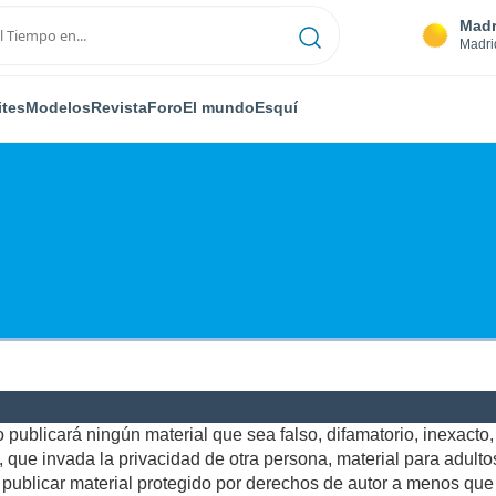
Madr
Madri
ites
Modelos
Revista
Foro
El mundo
Esquí
publicará ningún material que sea falso, difamatorio, inexacto, a
ue invada la privacidad de otra persona, material para adultos,
ublicar material protegido por derechos de autor a menos que u