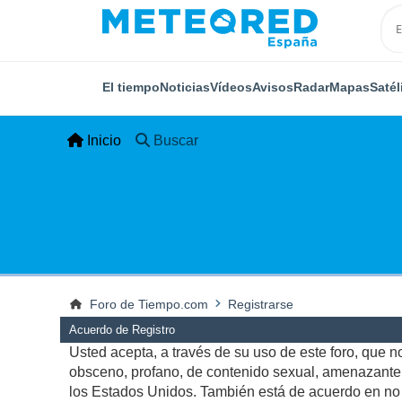
El tiempo
Noticias
Vídeos
Avisos
Radar
Mapas
Satél
Inicio
Buscar
Foro de Tiempo.com
Registrarse
Acuerdo de Registro
Usted acepta, a través de su uso de este foro, que no 
obsceno, profano, de contenido sexual, amenazante, q
los Estados Unidos. También está de acuerdo en no p