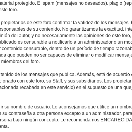
 material protegido. El spam (mensajes no deseados), plagio (r
ste foro.
s propietarios de este foro confirmar la validez de los mensaje
esponsables de su contenido. No garantizamos la exactitud, int
ón del autor, y no necesariamente las opiniones de este foro, su
licado es censurable a notificarlo a un administrador o un mode
ar contenido censurable, dentro de un período de tiempo razonab
enda que pueden no ser capaces de eliminar o modificar mensaje
s miembros del foro.
tenido de los mensajes que publica. Además, está de acuerdo e
acionado con este foro, su Staff, y sus subsidiarios. Los propiet
relacionada recabada en este servicio) en el supuesto de una qu
elegir su nombre de usuario. Le aconsejamos que utilice un nomb
s su contraseña a otra persona excepto a un administrador, para
ersona bajo ningún concepto. Le recomendamos ENCARECIDA
enta.