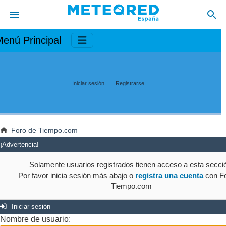
enú Principal
Iniciar sesión
Registrarse
Foro de Tiempo.com
¡Advertencia!
Solamente usuarios registrados tienen acceso a esta secci
Por favor inicia sesión más abajo o
registra una cuenta
con Fo
Tiempo.com
Iniciar sesión
Nombre de usuario: