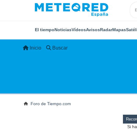
El tiempo
Noticias
Vídeos
Avisos
Radar
Mapas
Satél
Inicio
Buscar
Foro de Tiempo.com
Record
Si ha