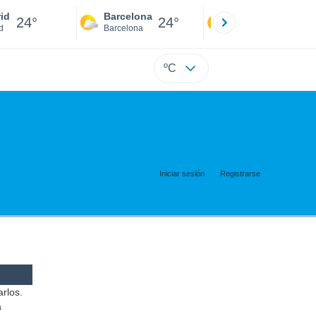
id
Barcelona
Sevilla
24°
24°
24°
d
Barcelona
Sevilla
ºC
Iniciar sesión
Registrarse
arlos.
a