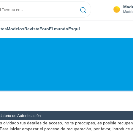
Madr
Madri
ites
Modelos
Revista
Foro
El mundo
Esquí
atorio de Autenticación
s olvidado tus detalles de acceso, no te preocupes, es posible recuper
Para iniciar empezar el proceso de recuperación, por favor, introduce 