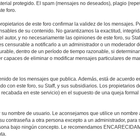
material protegido. El spam (mensajes no deseados), plagio (re
te foro.
propietarios de este foro confirmar la validez de los mensajes.
sables de su contenido. No garantizamos la exactitud, integrid
autor, y no necesariamente las opiniones de este foro, su Staff, 
censurable a notificarlo a un administrador o un moderador del 
urable, dentro de un período de tiempo razonable, si determina
r capaces de eliminar o modificar mensajes particulares de mane
nido de los mensajes que publica. Además, está de acuerdo en 
ado con este foro, su Staff, y sus subsidiarios. Los propietarios
a recabada en este servicio) en el supuesto de una queja forma
egir su nombre de usuario. Le aconsejamos que utilice un nombr
su contraseña a otra persona excepto a un administrador, para 
rsona bajo ningún concepto. Le recomendamos ENCARECIDAME
ta.