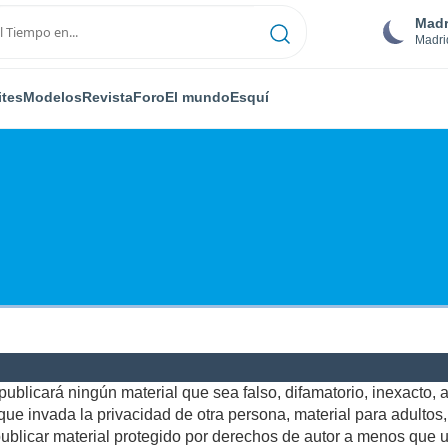
Madr
Madri
ites
Modelos
Revista
Foro
El mundo
Esquí
ublicará ningún material que sea falso, difamatorio, inexacto, ab
e invada la privacidad de otra persona, material para adultos, o
blicar material protegido por derechos de autor a menos que us