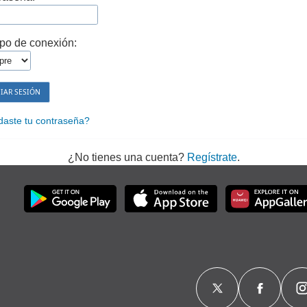
po de conexión:
daste tu contraseña?
¿No tienes una cuenta?
Regístrate
.