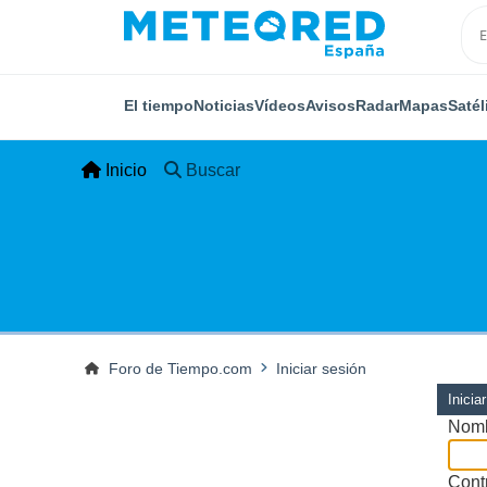
El tiempo
Noticias
Vídeos
Avisos
Radar
Mapas
Satél
Inicio
Buscar
Foro de Tiempo.com
Iniciar sesión
Inicia
Nomb
Cont