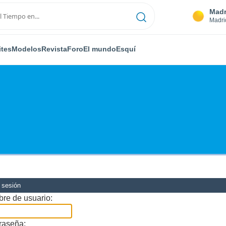
Madr
Madri
ites
Modelos
Revista
Foro
El mundo
Esquí
r sesión
re de usuario:
raseña: