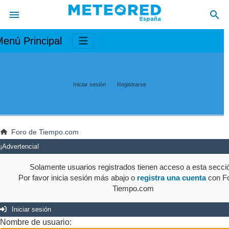
enú Principal
Iniciar sesión
Registrarse
Foro de Tiempo.com
¡Advertencia!
Solamente usuarios registrados tienen acceso a esta secci
Por favor inicia sesión más abajo o
registra una cuenta
con Fo
Tiempo.com
Iniciar sesión
Nombre de usuario: